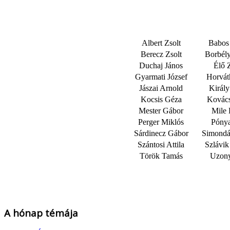
Albert Zsolt
Babos
Berecz Zsolt
Borbél
Duchaj János
Élő 
Gyarmati József
Horvát
Jászai Arnold
Királ
Kocsis Géza
Kovác
Mester Gábor
Mile 
Perger Miklós
Pónya
Sárdinecz Gábor
Simondá
Szántosi Attila
Szlávi
Török Tamás
Uzony
A hónap témája