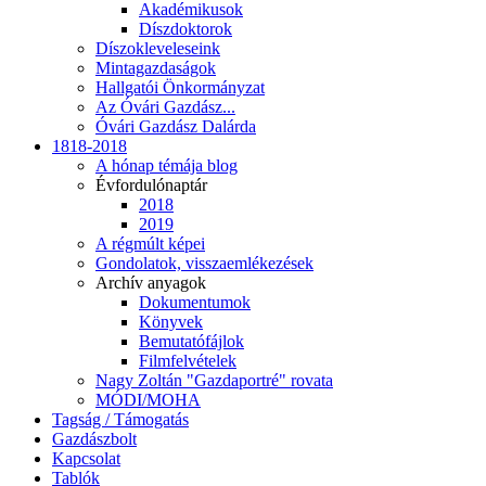
Akadémikusok
Díszdoktorok
Díszokleveleseink
Mintagazdaságok
Hallgatói Önkormányzat
Az Óvári Gazdász...
Óvári Gazdász Dalárda
1818-2018
A hónap témája blog
Évfordulónaptár
2018
2019
A régmúlt képei
Gondolatok, visszaemlékezések
Archív anyagok
Dokumentumok
Könyvek
Bemutatófájlok
Filmfelvételek
Nagy Zoltán "Gazdaportré" rovata
MÓDI/MOHA
Tagság / Támogatás
Gazdászbolt
Kapcsolat
Tablók