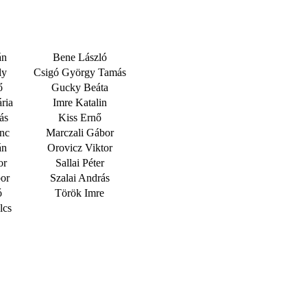
án
Bene László
ly
Csigó György Tamás
ő
Gucky Beáta
ria
Imre Katalin
ás
Kiss Ernő
nc
Marczali Gábor
án
Orovicz Viktor
or
Sallai Péter
or
Szalai András
ó
Török Imre
lcs