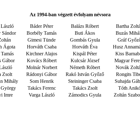
Az 1994-ban végzett évfolyam névsora
 László
Báder Péter
Balázs Róbert
Bartha Zolt
y Sándor
Borbély Tamás
Buti Ákos
Buzás Mihá
Zoltán
Gimesi Tünde
Gombás Gyula
Gráf Győz
h Ágota
Horváth Csaba
Horváth Éva
Husz Annamá
y Tamás
Kirchner Alajos
Kispál Péter
Kiss Barnab
s Gábor
Kovács Róbert
Kulcsár József
Magyar Fere
László
Molnár Norbert
Németh Róbert
Novák Zolt
 Zsolt
Rádonyi Gábor
Rakó István Győző
Rongits Tib
n Mihály
Som Henrik
Steininger Csaba
Suhajda Gáb
k György
Takács Ferenc
Takács Zsolt
Tóth Anik
i Imre
Varga László
Zámodics Gyula
Zoltán Szabo