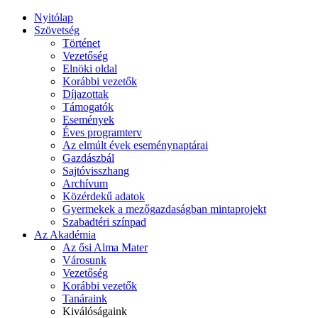
Nyitólap
Szövetség
Történet
Vezetőség
Elnöki oldal
Korábbi vezetők
Díjazottak
Támogatók
Események
Éves programterv
Az elmúlt évek eseménynaptárai
Gazdászbál
Sajtóvisszhang
Archívum
Közérdekű adatok
Gyermekek a mezőgazdaságban mintaprojekt
Szabadtéri színpad
Az Akadémia
Az ősi Alma Mater
Városunk
Vezetőség
Korábbi vezetők
Tanáraink
Kiválóságaink