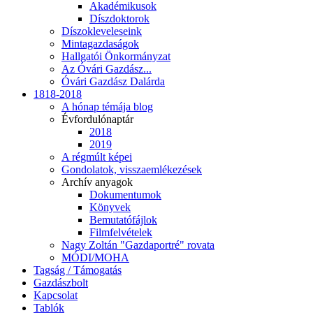
Akadémikusok
Díszdoktorok
Díszokleveleseink
Mintagazdaságok
Hallgatói Önkormányzat
Az Óvári Gazdász...
Óvári Gazdász Dalárda
1818-2018
A hónap témája blog
Évfordulónaptár
2018
2019
A régmúlt képei
Gondolatok, visszaemlékezések
Archív anyagok
Dokumentumok
Könyvek
Bemutatófájlok
Filmfelvételek
Nagy Zoltán "Gazdaportré" rovata
MÓDI/MOHA
Tagság / Támogatás
Gazdászbolt
Kapcsolat
Tablók