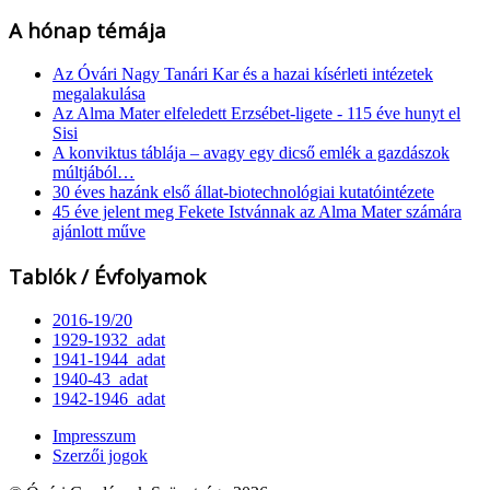
A hónap témája
Az Óvári Nagy Tanári Kar és a hazai kísérleti intézetek
megalakulása
Az Alma Mater elfeledett Erzsébet-ligete - 115 éve hunyt el
Sisi
A konviktus táblája – avagy egy dicső emlék a gazdászok
múltjából…
30 éves hazánk első állat-biotechnológiai kutatóintézete
45 éve jelent meg Fekete Istvánnak az Alma Mater számára
ajánlott műve
Tablók / Évfolyamok
2016-19/20
1929-1932_adat
1941-1944_adat
1940-43_adat
1942-1946_adat
Impresszum
Szerzői jogok