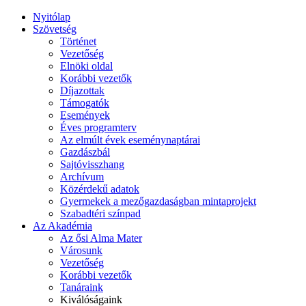
Nyitólap
Szövetség
Történet
Vezetőség
Elnöki oldal
Korábbi vezetők
Díjazottak
Támogatók
Események
Éves programterv
Az elmúlt évek eseménynaptárai
Gazdászbál
Sajtóvisszhang
Archívum
Közérdekű adatok
Gyermekek a mezőgazdaságban mintaprojekt
Szabadtéri színpad
Az Akadémia
Az ősi Alma Mater
Városunk
Vezetőség
Korábbi vezetők
Tanáraink
Kiválóságaink