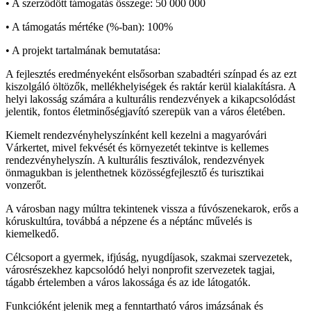
• A szerződött támogatás összege: 50 000 000
• A támogatás mértéke (%-ban): 100%
• A projekt tartalmának bemutatása:
A fejlesztés eredményeként elsősorban szabadtéri színpad és az ezt
kiszolgáló öltözők, mellékhelyiségek és raktár kerül kialakításra. A
helyi lakosság számára a kulturális rendezvények a kikapcsolódást
jelentik, fontos életminőségjavító szerepük van a város életében.
Kiemelt rendezvényhelyszínként kell kezelni a magyaróvári
Várkertet, mivel fekvését és környezetét tekintve is kellemes
rendezvényhelyszín. A kulturális fesztiválok, rendezvények
önmagukban is jelenthetnek közösségfejlesztő és turisztikai
vonzerőt.
A városban nagy múltra tekintenek vissza a fúvószenekarok, erős a
kóruskultúra, továbbá a népzene és a néptánc művelés is
kiemelkedő.
Célcsoport a gyermek, ifjúság, nyugdíjasok, szakmai szervezetek,
városrészekhez kapcsolódó helyi nonprofit szervezetek tagjai,
tágabb értelemben a város lakossága és az ide látogatók.
Funkcióként jelenik meg a fenntartható város imázsának és