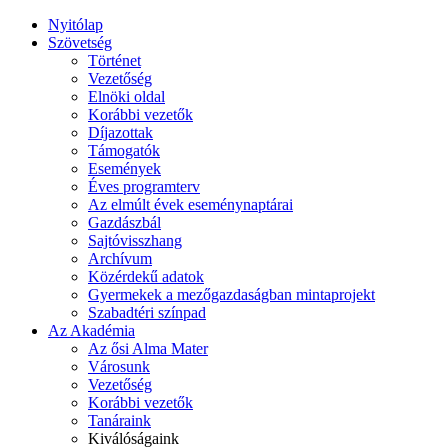
Nyitólap
Szövetség
Történet
Vezetőség
Elnöki oldal
Korábbi vezetők
Díjazottak
Támogatók
Események
Éves programterv
Az elmúlt évek eseménynaptárai
Gazdászbál
Sajtóvisszhang
Archívum
Közérdekű adatok
Gyermekek a mezőgazdaságban mintaprojekt
Szabadtéri színpad
Az Akadémia
Az ősi Alma Mater
Városunk
Vezetőség
Korábbi vezetők
Tanáraink
Kiválóságaink