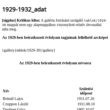
1929-1932_adat
[sigplus] Kritikus hiba:
A galéria forrásául szolgáló
tablok/1929-
mappát nem egy alapmappához viszonyított relatív útvonallal
30
adta meg.
Az 1929-ben beiratkozott évfolyam tagjainak fellelhető arcképei
{gallery}tablok/1929-30{/gallery}
Az 1929-ben beiratkozott évfolyam névsora
Születési
Név
időpont
Bründl Lajos
1911.07.26
Czuppon László
1911.08.10
Daubner Géza
1905.10.07