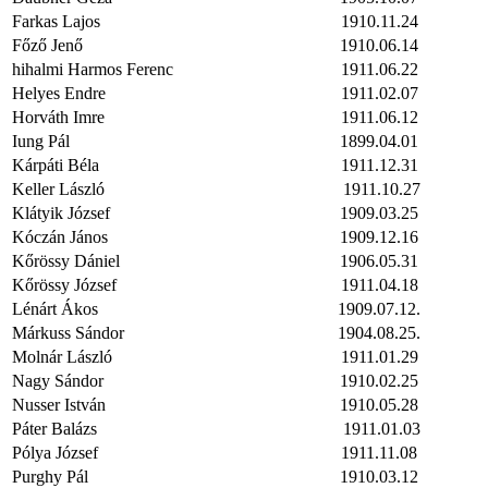
Farkas Lajos
1910.11.24
Főző Jenő
1910.06.14
hihalmi Harmos Ferenc
1911.06.22
Helyes Endre
1911.02.07
Horváth Imre
1911.06.12
Iung Pál
1899.04.01
Kárpáti Béla
1911.12.31
Keller László
1911.10.27
Klátyik József
1909.03.25
Kóczán János
1909.12.16
Kőrössy Dániel
1906.05.31
Kőrössy József
1911.04.18
Lénárt Ákos
1909.07.12.
Márkuss Sándor
1904.08.25.
Molnár László
1911.01.29
Nagy Sándor
1910.02.25
Nusser István
1910.05.28
Páter Balázs
1911.01.03
Pólya József
1911.11.08
Purghy Pál
1910.03.12