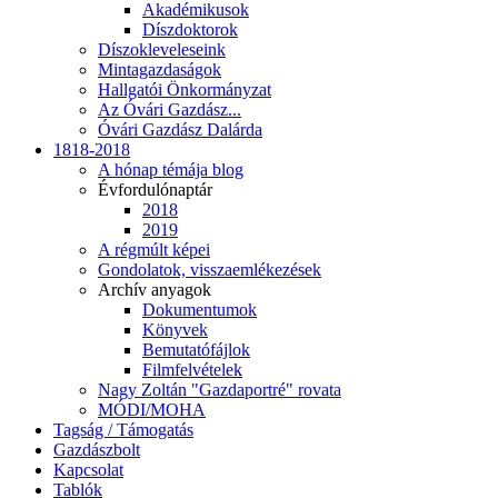
Akadémikusok
Díszdoktorok
Díszokleveleseink
Mintagazdaságok
Hallgatói Önkormányzat
Az Óvári Gazdász...
Óvári Gazdász Dalárda
1818-2018
A hónap témája blog
Évfordulónaptár
2018
2019
A régmúlt képei
Gondolatok, visszaemlékezések
Archív anyagok
Dokumentumok
Könyvek
Bemutatófájlok
Filmfelvételek
Nagy Zoltán "Gazdaportré" rovata
MÓDI/MOHA
Tagság / Támogatás
Gazdászbolt
Kapcsolat
Tablók