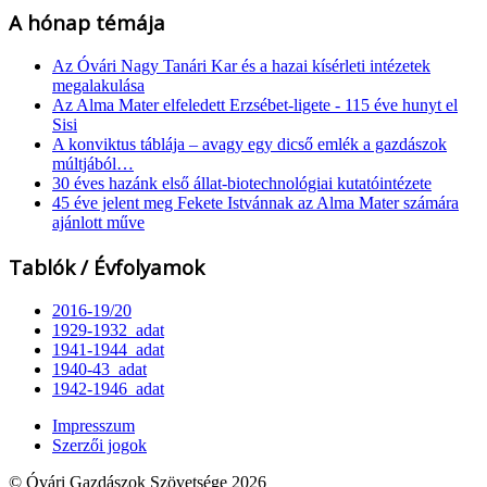
A hónap témája
Az Óvári Nagy Tanári Kar és a hazai kísérleti intézetek
megalakulása
Az Alma Mater elfeledett Erzsébet-ligete - 115 éve hunyt el
Sisi
A konviktus táblája – avagy egy dicső emlék a gazdászok
múltjából…
30 éves hazánk első állat-biotechnológiai kutatóintézete
45 éve jelent meg Fekete Istvánnak az Alma Mater számára
ajánlott műve
Tablók / Évfolyamok
2016-19/20
1929-1932_adat
1941-1944_adat
1940-43_adat
1942-1946_adat
Impresszum
Szerzői jogok
© Óvári Gazdászok Szövetsége 2026