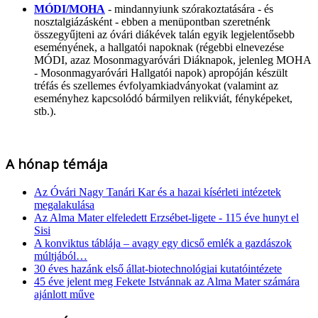
MÓDI/MOHA
- mindannyiunk szórakoztatására - és
nosztalgiázásként - ebben a menüpontban szeretnénk
összegyűjteni az óvári diákévek talán egyik legjelentősebb
eseményének, a hallgatói napoknak (régebbi elnevezése
MÓDI, azaz Mosonmagyaróvári Diáknapok, jelenleg MOHA
- Mosonmagyaróvári Hallgatói napok) apropóján készült
tréfás és szellemes évfolyamkiadványokat (valamint az
eseményhez kapcsolódó bármilyen relikviát, fényképeket,
stb.).
A hónap témája
Az Óvári Nagy Tanári Kar és a hazai kísérleti intézetek
megalakulása
Az Alma Mater elfeledett Erzsébet-ligete - 115 éve hunyt el
Sisi
A konviktus táblája – avagy egy dicső emlék a gazdászok
múltjából…
30 éves hazánk első állat-biotechnológiai kutatóintézete
45 éve jelent meg Fekete Istvánnak az Alma Mater számára
ajánlott műve