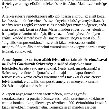
tisztelegve a nagy elődök emléke, és az ősi Alma Mater szellemisége
előtt.
A felkészülésre rendelkezésre álló idő hossza eltörpül az eltelt közel
két évszázad történéseinek és eseményeinek bősége árnyékában. A
néhány lelkes segítő kapacitása és lehetőségei szintén végesek, ezért
arra szeretnénk kérni az Alma Mater minden egyes volt és jelenlegi
hallgatóját valamint oktatóját, illetve az intézményhez bármilyen
szállal kötődő ismerősöket és ismeretleneket, hogy a most épülő
"digitális kampuszunkhoz" - az eltelt közel kétszáz esztendőt
megörökítő virtuális történelmi csarnokunkhoz - tegye hozzá a maga
tégláját, építőkövét.
A menüponthoz tartozó alább felsorolt tartalmak létrehozásával
az Óvári Gazdászok Szövetsége a szilárd alapokat már
lefektette.
Az ide vágó anyagoknak (vagy azok másolatainak) a
Szövetséghez történő eljuttatásával - majd a honlapra történő
feltöltésével - közös erővel sikerülhet erős falakkal és emeletekkel
felvérteznünk e virtuális kampuszt, amelyre reményeink szerint
2018-ban majd a tető is felkerül.
A kapott anyagokat ennek szellemében, illetve egymás
szórakoztatása - a puszta örömszerzés - okán szeretnénk közkincsé
tenni a honlapunkon, illetve egy részüket a 200. évfordulóra készülő
kiadványokban megjelentetni. Természetesen minden esetben