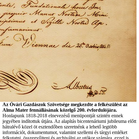
Az Óvári Gazdászok Szövetsége megkezdte a felkészülést az
Alma Mater fennállásának közelgő 200. évfordulójára.
Honlapunk 1818-2018 elnevezésű menüpontját szintén ennek
jegyében indítottuk útjára. Az alapítás bicentenáriumi jubileuma előtt
hátralévő közel öt esztendőben szeretnénk a lehető legtöbb
információt, dokumentumot, valamint szellemi és tárgyi emléket
felkutatni, összegyűjteni és archiválni az utókor számára, ezzel is