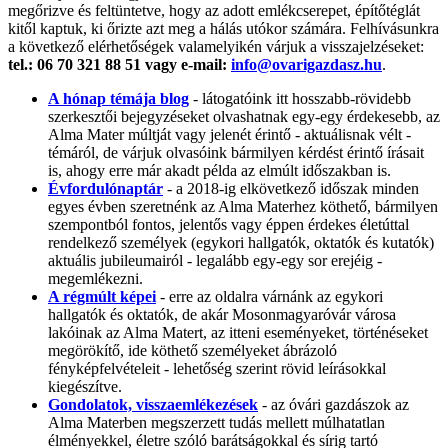
megőrizve és feltüntetve, hogy az adott emlékcserepet, építőtéglát
kitől kaptuk, ki őrizte azt meg a hálás utókor számára. Felhívásunkra
a következő elérhetőségek valamelyikén várjuk a visszajelzéseket:
tel.: 06 70 321 88 51 vagy e-mail:
info@ovarigazdasz.hu
.
A hónap témája blog
- látogatóink itt hosszabb-rövidebb
szerkesztői bejegyzéseket olvashatnak egy-egy érdekesebb, az
Alma Mater múltját vagy jelenét érintő - aktuálisnak vélt -
témáról, de várjuk olvasóink bármilyen kérdést érintő írásait
is, ahogy erre már akadt példa az elmúlt időszakban is.
Évfordulónaptár
- a 2018-ig elkövetkező időszak minden
egyes évben szeretnénk az Alma Materhez köthető, bármilyen
szempontból fontos, jelentős vagy éppen érdekes életúttal
rendelkező személyek (egykori hallgatók, oktatók és kutatók)
aktuális jubileumairól - legalább egy-egy sor erejéig -
megemlékezni.
A régmúlt képei
- erre az oldalra várnánk az egykori
hallgatók és oktatók, de akár Mosonmagyaróvár városa
lakóinak az Alma Matert, az itteni eseményeket, történéseket
megörökítő, ide köthető személyeket ábrázoló
fényképfelvételeit - lehetőség szerint rövid leírásokkal
kiegészítve.
Gondolatok, visszaemlékezések
- az óvári gazdászok az
Alma Materben megszerzett tudás mellett múlhatatlan
élményekkel, életre szóló barátságokkal és sírig tartó