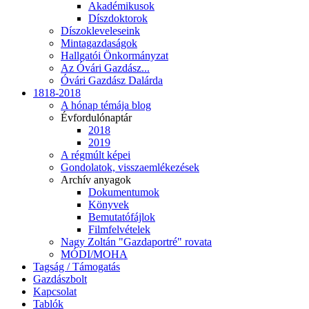
Akadémikusok
Díszdoktorok
Díszokleveleseink
Mintagazdaságok
Hallgatói Önkormányzat
Az Óvári Gazdász...
Óvári Gazdász Dalárda
1818-2018
A hónap témája blog
Évfordulónaptár
2018
2019
A régmúlt képei
Gondolatok, visszaemlékezések
Archív anyagok
Dokumentumok
Könyvek
Bemutatófájlok
Filmfelvételek
Nagy Zoltán "Gazdaportré" rovata
MÓDI/MOHA
Tagság / Támogatás
Gazdászbolt
Kapcsolat
Tablók