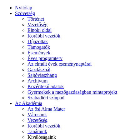
Nyitólap
Szövetség
Történet
Vezetőség
Elnöki oldal
Korábbi vezetők
Díjazottak
Támogatók
Események
Éves programterv
Az elmúlt évek eseménynaptárai
Gazdászbál
Sajtóvisszhang
Archívum
Közérdekű adatok
Gyermekek a mezőgazdaságban mintaprojekt
Szabadtéri színpad
Az Akadémia
Az ősi Alma Mater
Városunk
Vezetőség
Korábbi vezetők
Tanáraink
Kiválóságaink