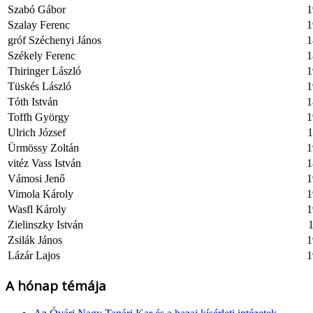
Szabó Gábor
1
Szalay Ferenc
1
gróf Széchenyi János
1
Székely Ferenc
1
Thiringer László
1
Tüskés László
1
Tóth István
1
Toffh György
1
Ulrich József
1
Ürmössy Zoltán
1
vitéz Vass István
1
Vámosi Jenő
1
Vimola Károly
1
Wasfl Károly
1
Zielinszky István
1
Zsilák János
1
Lázár Lajos
1
A hónap témája