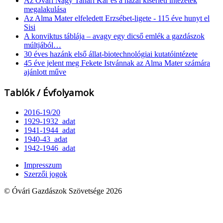
Az Óvári Nagy Tanári Kar és a hazai kísérleti intézetek
megalakulása
Az Alma Mater elfeledett Erzsébet-ligete - 115 éve hunyt el
Sisi
A konviktus táblája – avagy egy dicső emlék a gazdászok
múltjából…
30 éves hazánk első állat-biotechnológiai kutatóintézete
45 éve jelent meg Fekete Istvánnak az Alma Mater számára
ajánlott műve
Tablók / Évfolyamok
2016-19/20
1929-1932_adat
1941-1944_adat
1940-43_adat
1942-1946_adat
Impresszum
Szerzői jogok
© Óvári Gazdászok Szövetsége 2026