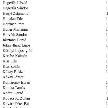
Hegedűs László
1
Hegedűs Sándor
1
Hegyi Zsigmond
1
Hintalan Ede
1
Hoffman Imre
1
Holler Marianna
1
Horváth Sándor
1
Jászfalvi Dezső
1
Jókay-Ihász Lajos
1
Károlyi Lajos, gróf
Kertész Kálmán
1
Kiss Illés
1
Kiss Zoltán
1
Kókay Balázs
1
Kókay József
1
Komáromy István
1
Komka Tamás
1
Koftra Dezső
1
Kovács K. Zoltán
1
Kovács Péter Pál
1