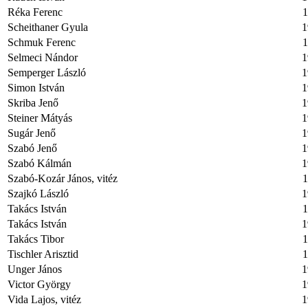
Réka Ferenc
1
Scheithaner Gyula
1
Schmuk Ferenc
1
Selmeci Nándor
1
Semperger László
1
Simon István
1
Skriba Jenő
1
Steiner Mátyás
1
Sugár Jenő
1
Szabó Jenő
1
Szabó Kálmán
1
Szabó-Kozár János, vitéz
1
Szajkó László
1
Takács István
1
Takács István
1
Takács Tibor
1
Tischler Arisztid
1
Unger János
1
Victor György
1
Vida Lajos, vitéz
1