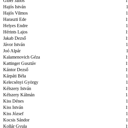
Gíber János
1
Hajós István
1
Hajós Vilmos
1
Haraszti Ede
1
Helyes Endre
1
Hérints Lajos
1
Jakab Dezső
1
Jávor István
1
Joó Alpár
1
Kalamenovich Géza
1
Kattinger Gusztáv
1
Kántor Dezső
1
Kárpáti Béla
1
Kelecsényi György
1
Kélszery István
1
Kélszery Kálmán
1
Kiss Dénes
1
Kiss István
1
Kiss József
1
Kocsis Sándor
1
Kollár Gyula
1