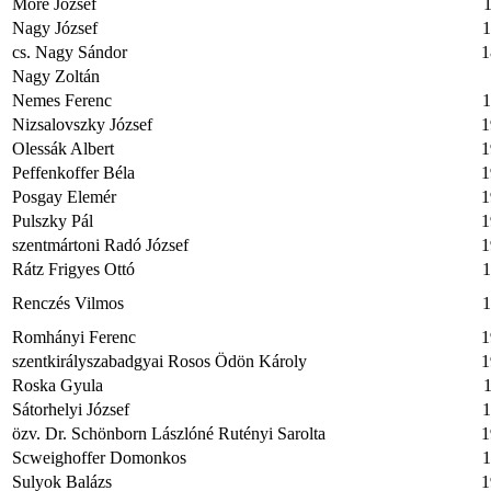
Móré József
1
Nagy József
1
cs. Nagy Sándor
1
Nagy Zoltán
Nemes Ferenc
1
Nizsalovszky József
1
Olessák Albert
1
Peffenkoffer Béla
1
Posgay Elemér
1
Pulszky Pál
1
szentmártoni Radó József
1
Rátz Frigyes Ottó
1
Renczés Vilmos
1
Romhányi Ferenc
1
szentkirályszabadgyai Rosos Ödön Károly
1
Roska Gyula
1
Sátorhelyi József
1
özv. Dr. Schönborn Lászlóné Rutényi Sarolta
1
Scweighoffer Domonkos
1
Sulyok Balázs
1