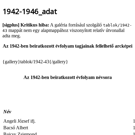
1942-1946_adat
[sigplus] Kritikus hiba:
A galéria forrásául szolgáló
tablok/1942-
mappát nem egy alapmappához viszonyított relatív útvonallal
43
adta meg.
Az 1942-ben beiratkozott évfolyam tagjainak fellelhető arcképei
{gallery}tablok/1942-43{/gallery}
Az 1942-ben beiratkozott évfolyam névsora
Név
Angeli József ifj.
1
Bacsó Albert
1
Bajcsy Zsigmond
1