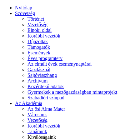
Nyitólap
Szövetség
Történet
Vezetőség
Elnöki oldal
Korábbi vezetők
Díjazottak
Támogatók
Események
Éves programterv
Az elmúlt évek eseménynaptárai
Gazdászbál
Sajtóvisszhang
Archívum
Közérdekű adatok
Gyermekek a mezőgazdaságban mintaprojekt
Szabadtéri színpad
Az Akadémia
Az ősi Alma Mater
Városunk
Vezetőség
Korábbi vezetők
Tanáraink
Kiválóságaink