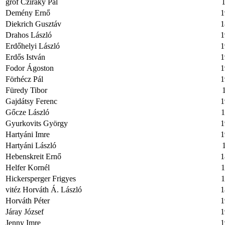
gróf Cziráky Pál
1
Demény Ernő
1
Diekrich Gusztáv
1
Drahos László
1
Erdőhelyi László
1
Erdős István
1
Fodor Ágoston
1
Förhécz Pál
1
Füredy Tibor
Gajdátsy Ferenc
1
Gőcze László
1
Gyurkovits György
1
Hartyáni Imre
1
Hartyáni László
Hebenskreit Ernő
1
Helfer Kornél
1
Hickersperger Frigyes
1
vitéz Horváth Á. László
1
Horváth Péter
1
Járay József
1
Jenny Imre
1