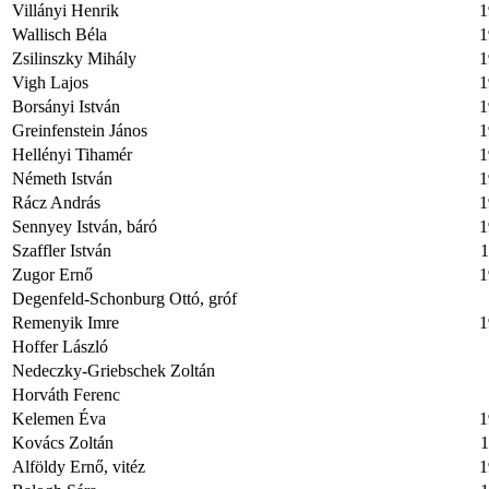
Villányi Henrik
1
Wallisch Béla
1
Zsilinszky Mihály
1
Vigh Lajos
1
Borsányi István
1
Greinfenstein János
1
Hellényi Tihamér
1
Németh István
1
Rácz András
1
Sennyey István, báró
1
Szaffler István
1
Zugor Ernő
1
Degenfeld-Schonburg Ottó, gróf
Remenyik Imre
1
Hoffer László
Nedeczky-Griebschek Zoltán
Horváth Ferenc
Kelemen Éva
1
Kovács Zoltán
1
Alföldy Ernő, vitéz
1