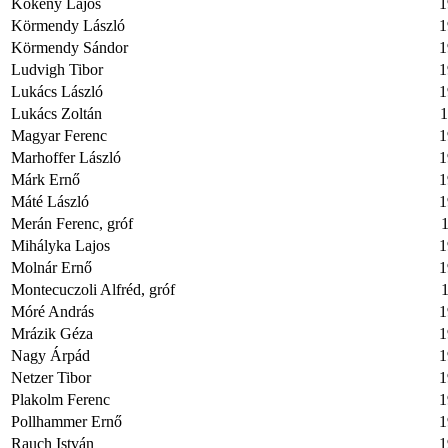
Kökény Lajos
1
Körmendy László
1
Körmendy Sándor
1
Ludvigh Tibor
1
Lukács László
1
Lukács Zoltán
1
Magyar Ferenc
1
Marhoffer László
1
Márk Ernő
1
Máté László
1
Merán Ferenc, gróf
1
Mihályka Lajos
1
Molnár Ernő
1
Montecuczoli Alfréd, gróf
1
Móré András
1
Mrázik Géza
1
Nagy Árpád
1
Netzer Tibor
1
Plakolm Ferenc
1
Pollhammer Ernő
1
Rauch István
1