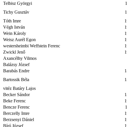
Telbisz Györgyi
1
Tichy Gusztáv
1
Tóth Imre
1
Végh István
1
Wein Károly
1
Weisz Aurél Egon
1
westersheimbi Weffstein Ferenc
1
Zwickl Jenő
1
Axancélhy Vilmos
Balázsy József
Barabás Endre
1
Bartossik Béla
1
vitéz Batáry Lajos
Becker Sándor
1
Beke Ferenc
1
Bencze Ferenc
1
Berczelly Imre
1
Berzsenyi Dániel
1
Bíró József
1