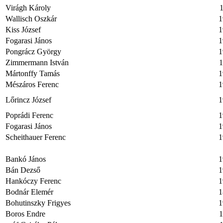
Virágh Károly
1
Wallisch Oszkár
1
Kiss József
1
Fogarasi János
1
Pongrácz György
1
Zimmermann István
1
Mártonffy Tamás
1
Mészáros Ferenc
1
Lőrincz József
1
Poprádi Ferenc
1
Fogarasi János
1
Scheithauer Ferenc
1
Bankó János
1
Bán Dezső
1
Hankóczy Ferenc
1
Bodnár Elemér
1
Bohutinszky Frigyes
1
Boros Endre
1