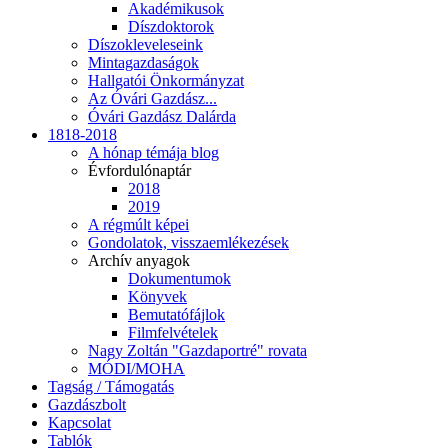
Akadémikusok
Díszdoktorok
Díszokleveleseink
Mintagazdaságok
Hallgatói Önkormányzat
Az Óvári Gazdász...
Óvári Gazdász Dalárda
1818-2018
A hónap témája blog
Évfordulónaptár
2018
2019
A régmúlt képei
Gondolatok, visszaemlékezések
Archív anyagok
Dokumentumok
Könyvek
Bemutatófájlok
Filmfelvételek
Nagy Zoltán "Gazdaportré" rovata
MÓDI/MOHA
Tagság / Támogatás
Gazdászbolt
Kapcsolat
Tablók