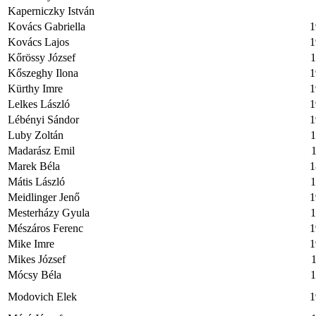
Kaperniczky István
Kovács Gabriella
1
Kovács Lajos
1
Kőrössy József
1
Kőszeghy Ilona
1
Kürthy Imre
1
Lelkes László
1
Lébényi Sándor
1
Luby Zoltán
1
Madarász Emil
1
Marek Béla
1
Mátis László
1
Meidlinger Jenő
1
Mesterházy Gyula
1
Mészáros Ferenc
1
Mike Imre
1
Mikes József
1
Mócsy Béla
1
Modovich Elek
1