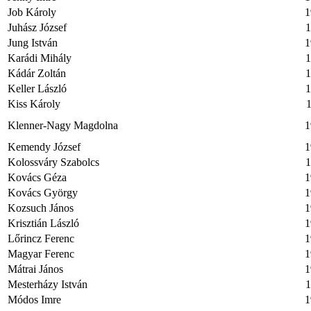
Job Károly
1
Juhász József
1
Jung István
1
Karádi Mihály
1
Kádár Zoltán
1
Keller László
1
Kiss Károly
Klenner-Nagy Magdolna
1
Kemendy József
1
Kolossváry Szabolcs
1
Kovács Géza
1
Kovács György
1
Kozsuch János
1
Krisztián László
1
Lőrincz Ferenc
1
Magyar Ferenc
1
Mátrai János
1
Mesterházy István
1
Módos Imre
1