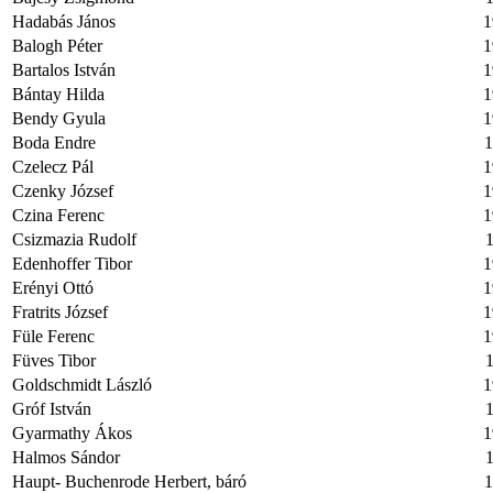
Hadabás János
1
Balogh Péter
1
Bartalos István
1
Bántay Hilda
1
Bendy Gyula
1
Boda Endre
1
Czelecz Pál
1
Czenky József
1
Czina Ferenc
1
Csizmazia Rudolf
1
Edenhoffer Tibor
1
Erényi Ottó
1
Fratrits József
1
Füle Ferenc
1
Füves Tibor
1
Goldschmidt László
1
Gróf István
1
Gyarmathy Ákos
1
Halmos Sándor
1
Haupt- Buchenrode Herbert, báró
1