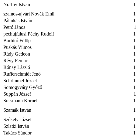
Noffny István
1
szamos-ujvári Novák Emil
1
Pálinkás István
1
Petró János
1
péchujfalusi Péchy Rudolf
1
Borbíró Fülöp
1
Puskás Vilmos
1
Rády Gedeon
1
Révy Ferenc
1
Rónay László
1
Rufferschmidt Jenő
1
Schrimmel József
1
Somogyváry Győző
1
Suppán József
1
Sussmann Kornél
1
Szamák István
1
Székely József
1
Szlatki István
1
Takács Sándor
1