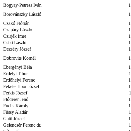
Bogyay-Petress Iván
1
Borovánszky László
1
Czakó Flórián
1
Czapáry László
1
Czirjék Imre
1
Csiki László
1
Dezséry József
1
Dobrovits Kornél
1
Ebergényi Béla
1
Erdélyi Tibor
1
Erdőhelyi Ferenc
1
Fekete Tibor József
1
Ferkis József
1
Flóderer Jenő
1
Fuchs Károly
1
Füssy Aladár
1
Gatti József
1
Gelencsér Ferenc dr.
1