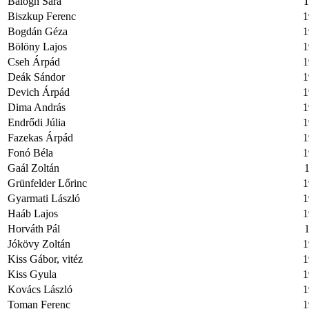
Balogh Sára
1
Biszkup Ferenc
1
Bogdán Géza
1
Bölöny Lajos
1
Cseh Árpád
1
Deák Sándor
1
Devich Árpád
1
Dima András
1
Endrődi Júlia
1
Fazekas Árpád
1
Fonó Béla
1
Gaál Zoltán
1
Grünfelder Lőrinc
1
Gyarmati László
1
Haáb Lajos
1
Horváth Pál
1
Jókövy Zoltán
1
Kiss Gábor, vitéz
1
Kiss Gyula
1
Kovács László
1
Toman Ferenc
1