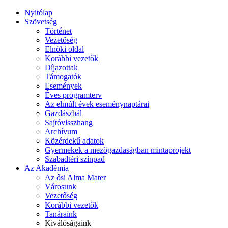
Nyitólap
Szövetség
Történet
Vezetőség
Elnöki oldal
Korábbi vezetők
Díjazottak
Támogatók
Események
Éves programterv
Az elmúlt évek eseménynaptárai
Gazdászbál
Sajtóvisszhang
Archívum
Közérdekű adatok
Gyermekek a mezőgazdaságban mintaprojekt
Szabadtéri színpad
Az Akadémia
Az ősi Alma Mater
Városunk
Vezetőség
Korábbi vezetők
Tanáraink
Kiválóságaink