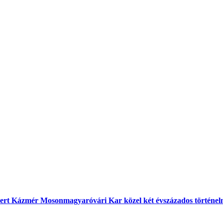
bert Kázmér Mosonmagyaróvári Kar közel két évszázados történe