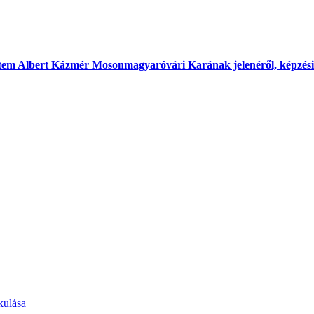
etem Albert Kázmér Mosonmagyaróvári Karának jelenéről, képzési 
kulása