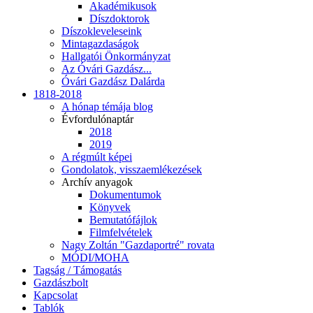
Akadémikusok
Díszdoktorok
Díszokleveleseink
Mintagazdaságok
Hallgatói Önkormányzat
Az Óvári Gazdász...
Óvári Gazdász Dalárda
1818-2018
A hónap témája blog
Évfordulónaptár
2018
2019
A régmúlt képei
Gondolatok, visszaemlékezések
Archív anyagok
Dokumentumok
Könyvek
Bemutatófájlok
Filmfelvételek
Nagy Zoltán "Gazdaportré" rovata
MÓDI/MOHA
Tagság / Támogatás
Gazdászbolt
Kapcsolat
Tablók