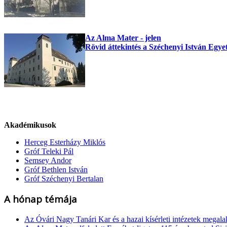
Az Alma Mater - jelen
Rövid áttekintés a Széchenyi István Egy
Akadémikusok
Herceg Esterházy Miklós
Gróf Teleki Pál
Semsey Andor
Gróf Bethlen István
Gróf Széchenyi Bertalan
A hónap témája
Az Óvári Nagy Tanári Kar és a hazai kísérleti intézetek megala