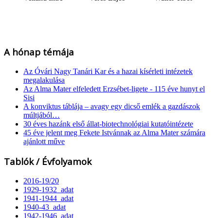
A hónap témája
Az Óvári Nagy Tanári Kar és a hazai kísérleti intézetek
megalakulása
Az Alma Mater elfeledett Erzsébet-ligete - 115 éve hunyt el
Sisi
A konviktus táblája – avagy egy dicső emlék a gazdászok
múltjából…
30 éves hazánk első állat-biotechnológiai kutatóintézete
45 éve jelent meg Fekete Istvánnak az Alma Mater számára
ajánlott műve
Tablók / Évfolyamok
2016-19/20
1929-1932_adat
1941-1944_adat
1940-43_adat
1942-1946_adat