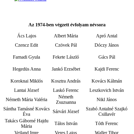
Az 1974-ben végzett évfolyam névsora
Ács Lajos
Albert Mária
Apró Antal
Czencz Edit
Czövek Pál
Dóczy János
Farnadi Gyula
Fekete László
Gács Pál
Hegedüs Anna
Jankó Erzsébet
Kajdi Ferenc
Koroknai Miklós
Kosztra András
Kovács Kálmán
Lantai József
Laskó Ferenc
Leszkovich István
Németh
Németh Mária Valéria
Nikl János
Zsuzsanna
Sántha Tamásné Kovács
Szabó Antalné Szajkó
Sárvári József
Éva
Csillavér
Takács Gáborné Hajdu
Tálos István
Tóth Ferenc
Mária
Veiland Imre
Veres Lajos
Waller Tibor