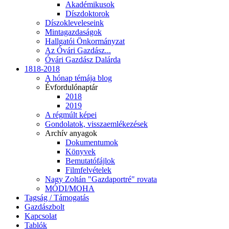
Akadémikusok
Díszdoktorok
Díszokleveleseink
Mintagazdaságok
Hallgatói Önkormányzat
Az Óvári Gazdász...
Óvári Gazdász Dalárda
1818-2018
A hónap témája blog
Évfordulónaptár
2018
2019
A régmúlt képei
Gondolatok, visszaemlékezések
Archív anyagok
Dokumentumok
Könyvek
Bemutatófájlok
Filmfelvételek
Nagy Zoltán "Gazdaportré" rovata
MÓDI/MOHA
Tagság / Támogatás
Gazdászbolt
Kapcsolat
Tablók