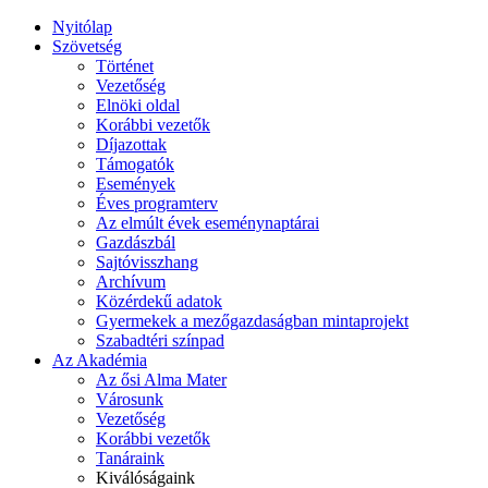
Nyitólap
Szövetség
Történet
Vezetőség
Elnöki oldal
Korábbi vezetők
Díjazottak
Támogatók
Események
Éves programterv
Az elmúlt évek eseménynaptárai
Gazdászbál
Sajtóvisszhang
Archívum
Közérdekű adatok
Gyermekek a mezőgazdaságban mintaprojekt
Szabadtéri színpad
Az Akadémia
Az ősi Alma Mater
Városunk
Vezetőség
Korábbi vezetők
Tanáraink
Kiválóságaink