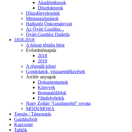
Akadémikusok
Díszdoktorok
Díszokleveleseink
Mintagazdaságok
Hallgatói Önkormányzat
Az Óvári Gazdász...
Óvári Gazdász Dalárda
1818-2018
A hónap témája blog
Évfordulónaptár
2018
2019
A régmúlt képei
Gondolatok, visszaemlékezések
Archív anyagok
Dokumentumok
Könyvek
Bemutatófájlok
Filmfelvételek
Nagy Zoltán "Gazdaportré" rovata
MÓDI/MOHA
Tagság / Támogatás
Gazdászbolt
Kapcsolat
Tablók