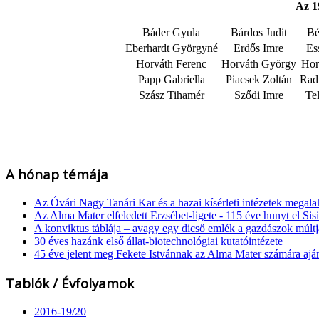
Az 1
Báder Gyula
Bárdos Judit
Bé
Eberhardt Györgyné
Erdős Imre
Es
Horváth Ferenc
Horváth György
Hor
Papp Gabriella
Piacsek Zoltán
Rad
Szász Tihamér
Sződi Imre
Te
A hónap témája
Az Óvári Nagy Tanári Kar és a hazai kísérleti intézetek megala
Az Alma Mater elfeledett Erzsébet-ligete - 115 éve hunyt el Sisi
A konviktus táblája – avagy egy dicső emlék a gazdászok múl
30 éves hazánk első állat-biotechnológiai kutatóintézete
45 éve jelent meg Fekete Istvánnak az Alma Mater számára ajá
Tablók / Évfolyamok
2016-19/20