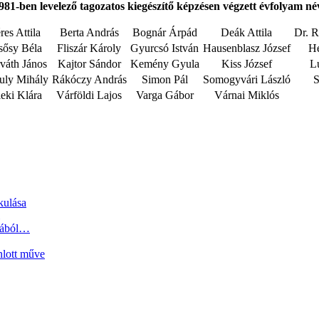
981-ben levelező tagozatos kiegészítő képzésen végzett évfolyam
né
res Attila
Berta András
Bognár Árpád
Deák Attila
Dr. R
sősy Béla
Fliszár Károly
Gyurcsó István
Hausenblasz József
He
váth János
Kajtor Sándor
Kemény Gyula
Kiss József
L
uly Mihály
Rákóczy András
Simon Pál
Somogyvári László
S
leki Klára
Várföldi Lajos
Varga Gábor
Várnai Miklós
kulása
tjából…
nlott műve