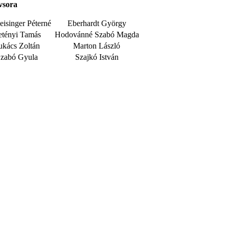
vsora
eisinger Péterné
Eberhardt György
tényi Tamás
Hodovánné Szabó Magda
ukács Zoltán
Marton László
zabó Gyula
Szajkó István