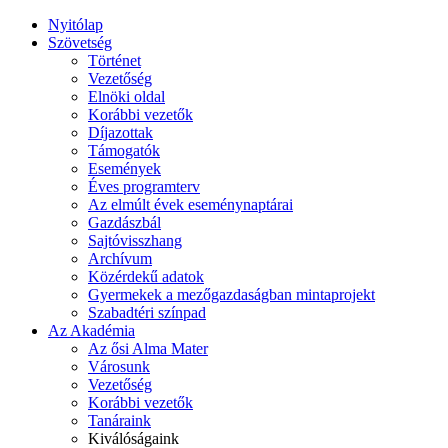
Nyitólap
Szövetség
Történet
Vezetőség
Elnöki oldal
Korábbi vezetők
Díjazottak
Támogatók
Események
Éves programterv
Az elmúlt évek eseménynaptárai
Gazdászbál
Sajtóvisszhang
Archívum
Közérdekű adatok
Gyermekek a mezőgazdaságban mintaprojekt
Szabadtéri színpad
Az Akadémia
Az ősi Alma Mater
Városunk
Vezetőség
Korábbi vezetők
Tanáraink
Kiválóságaink