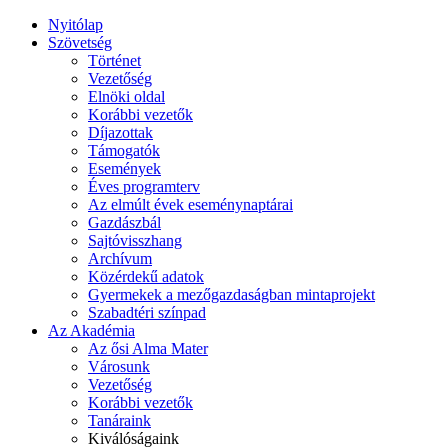
Nyitólap
Szövetség
Történet
Vezetőség
Elnöki oldal
Korábbi vezetők
Díjazottak
Támogatók
Események
Éves programterv
Az elmúlt évek eseménynaptárai
Gazdászbál
Sajtóvisszhang
Archívum
Közérdekű adatok
Gyermekek a mezőgazdaságban mintaprojekt
Szabadtéri színpad
Az Akadémia
Az ősi Alma Mater
Városunk
Vezetőség
Korábbi vezetők
Tanáraink
Kiválóságaink