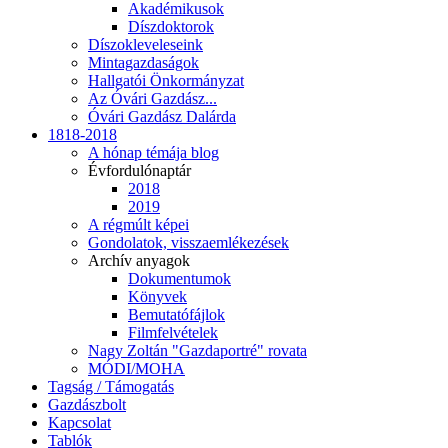
Akadémikusok
Díszdoktorok
Díszokleveleseink
Mintagazdaságok
Hallgatói Önkormányzat
Az Óvári Gazdász...
Óvári Gazdász Dalárda
1818-2018
A hónap témája blog
Évfordulónaptár
2018
2019
A régmúlt képei
Gondolatok, visszaemlékezések
Archív anyagok
Dokumentumok
Könyvek
Bemutatófájlok
Filmfelvételek
Nagy Zoltán "Gazdaportré" rovata
MÓDI/MOHA
Tagság / Támogatás
Gazdászbolt
Kapcsolat
Tablók