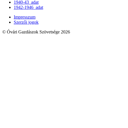
1940-43_adat
1942-1946_adat
Impresszum
Szerzői jogok
© Óvári Gazdászok Szövetsége 2026