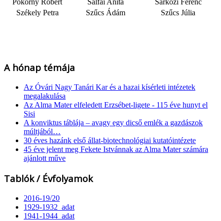
Pokorny Róbert
Salfai Anita
Sárközi Ferenc
Székely Petra
Szűcs Ádám
Szűcs Júlia
A hónap témája
Az Óvári Nagy Tanári Kar és a hazai kísérleti intézetek
megalakulása
Az Alma Mater elfeledett Erzsébet-ligete - 115 éve hunyt el
Sisi
A konviktus táblája – avagy egy dicső emlék a gazdászok
múltjából…
30 éves hazánk első állat-biotechnológiai kutatóintézete
45 éve jelent meg Fekete Istvánnak az Alma Mater számára
ajánlott műve
Tablók / Évfolyamok
2016-19/20
1929-1932_adat
1941-1944_adat