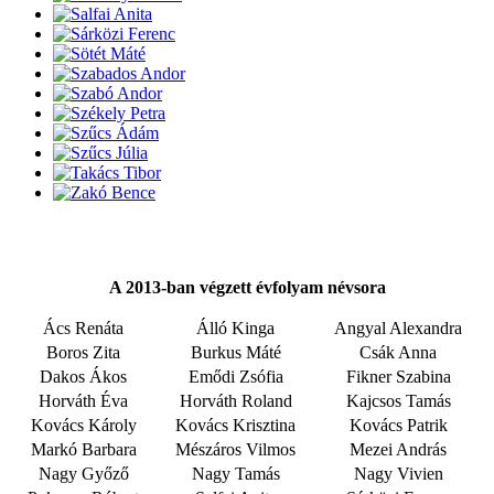
A 2013-ban végzett évfolyam névsora
Ács Renáta
Álló Kinga
Angyal Alexandra
Boros Zita
Burkus Máté
Csák Anna
Dakos Ákos
Emődi Zsófia
Fikner Szabina
Horváth Éva
Horváth Roland
Kajcsos Tamás
Kovács Károly
Kovács Krisztina
Kovács Patrik
Markó Barbara
Mészáros Vilmos
Mezei András
Nagy Győző
Nagy Tamás
Nagy Vivien