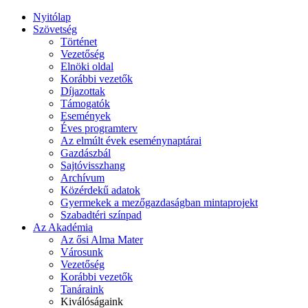
Nyitólap
Szövetség
Történet
Vezetőség
Elnöki oldal
Korábbi vezetők
Díjazottak
Támogatók
Események
Éves programterv
Az elmúlt évek eseménynaptárai
Gazdászbál
Sajtóvisszhang
Archívum
Közérdekű adatok
Gyermekek a mezőgazdaságban mintaprojekt
Szabadtéri színpad
Az Akadémia
Az ősi Alma Mater
Városunk
Vezetőség
Korábbi vezetők
Tanáraink
Kiválóságaink