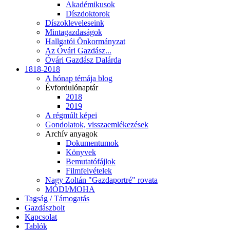
Akadémikusok
Díszdoktorok
Díszokleveleseink
Mintagazdaságok
Hallgatói Önkormányzat
Az Óvári Gazdász...
Óvári Gazdász Dalárda
1818-2018
A hónap témája blog
Évfordulónaptár
2018
2019
A régmúlt képei
Gondolatok, visszaemlékezések
Archív anyagok
Dokumentumok
Könyvek
Bemutatófájlok
Filmfelvételek
Nagy Zoltán "Gazdaportré" rovata
MÓDI/MOHA
Tagság / Támogatás
Gazdászbolt
Kapcsolat
Tablók