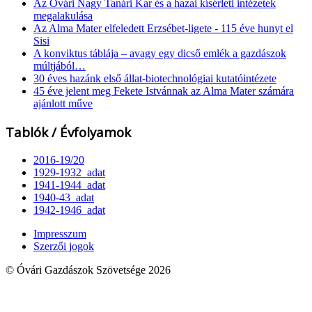
Az Óvári Nagy Tanári Kar és a hazai kísérleti intézetek
megalakulása
Az Alma Mater elfeledett Erzsébet-ligete - 115 éve hunyt el
Sisi
A konviktus táblája – avagy egy dicső emlék a gazdászok
múltjából…
30 éves hazánk első állat-biotechnológiai kutatóintézete
45 éve jelent meg Fekete Istvánnak az Alma Mater számára
ajánlott műve
Tablók / Évfolyamok
2016-19/20
1929-1932_adat
1941-1944_adat
1940-43_adat
1942-1946_adat
Impresszum
Szerzői jogok
© Óvári Gazdászok Szövetsége 2026