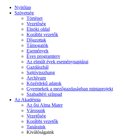
Nyitólap
Szövetség
Történet
Vezetőség
Elnöki oldal
Korábbi vezetők
Díjazottak
Támogatók
Események
Éves programterv
Az elmúlt évek eseménynaptárai
Gazdászbál
Sajtóvisszhang
Archívum
Közérdekű adatok
Gyermekek a mezőgazdaságban mintaprojekt
Szabadtéri színpad
Az Akadémia
Az ősi Alma Mater
Városunk
Vezetőség
Korábbi vezetők
Tanáraink
Kiválóságaink