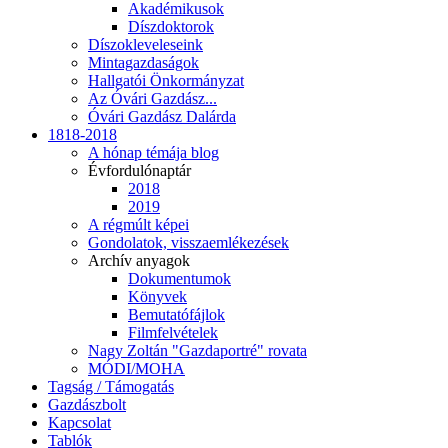
Akadémikusok
Díszdoktorok
Díszokleveleseink
Mintagazdaságok
Hallgatói Önkormányzat
Az Óvári Gazdász...
Óvári Gazdász Dalárda
1818-2018
A hónap témája blog
Évfordulónaptár
2018
2019
A régmúlt képei
Gondolatok, visszaemlékezések
Archív anyagok
Dokumentumok
Könyvek
Bemutatófájlok
Filmfelvételek
Nagy Zoltán "Gazdaportré" rovata
MÓDI/MOHA
Tagság / Támogatás
Gazdászbolt
Kapcsolat
Tablók