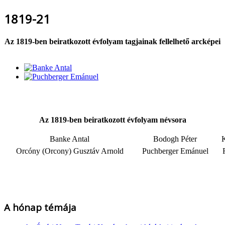
1819-21
Az 1819-ben beiratkozott évfolyam tagjainak fellelhető arcképei
Az 1819-ben beiratkozott évfolyam névsora
Banke Antal
Bodogh Péter
K
Orcóny (Orcony) Gusztáv Arnold
Puchberger Emánuel
A hónap témája