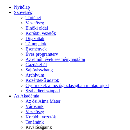
Nyitólap
Szövetség
Történet
Vezetőség
Elnöki oldal
Korábbi vezetők
Díjazottak
Támogatók
Események
Éves programterv
Az elmúlt évek eseménynaptárai
Gazdászbál
Sajtóvisszhang
Archívum
Közérdekű adatok
Gyermekek a mezőgazdaságban mintaprojekt
Szabadtéri színpad
Az Akadémia
Az ősi Alma Mater
Városunk
Vezetőség
Korábbi vezetők
Tanáraink
Kiválóságaink