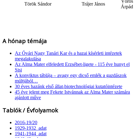
Vörös
Török Sándor
Trájer János
Árpád
A hónap témája
Az Óvári Nagy Tanári Kar és a hazai kísérleti intézetek
megalakulása
Az Alma Mater elfeledett Erzsébet-ligete - 115 éve hunyt el
Sisi
A konviktus táblája – avagy egy dicső emlék a gazdászok
múltjából…
30 éves hazánk első állat-biotechnológiai kutatóintézete
45 éve jelent meg Fekete Istvánnak az Alma Mater számára
ajánlott műve
Tablók / Évfolyamok
2016-19/20
1929-1932_adat
1941-1944_adat