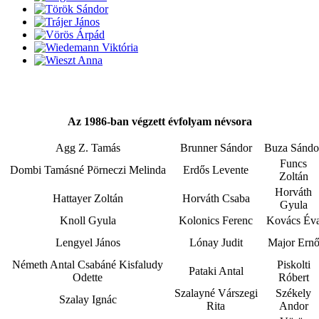
Az 1986-ban végzett évfolyam névsora
Agg Z. Tamás
Brunner Sándor
Buza Sándo
Funcs
Dombi Tamásné Pörneczi Melinda
Erdős Levente
Zoltán
Horváth
Hattayer Zoltán
Horváth Csaba
Gyula
Knoll Gyula
Kolonics Ferenc
Kovács Év
Lengyel János
Lónay Judit
Major Ern
Németh Antal Csabáné Kisfaludy
Piskolti
Pataki Antal
Odette
Róbert
Szalayné Várszegi
Székely
Szalay Ignác
Rita
Andor