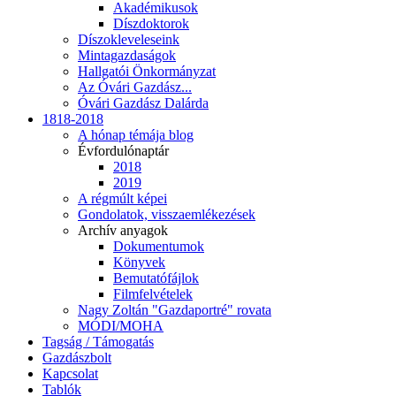
Akadémikusok
Díszdoktorok
Díszokleveleseink
Mintagazdaságok
Hallgatói Önkormányzat
Az Óvári Gazdász...
Óvári Gazdász Dalárda
1818-2018
A hónap témája blog
Évfordulónaptár
2018
2019
A régmúlt képei
Gondolatok, visszaemlékezések
Archív anyagok
Dokumentumok
Könyvek
Bemutatófájlok
Filmfelvételek
Nagy Zoltán "Gazdaportré" rovata
MÓDI/MOHA
Tagság / Támogatás
Gazdászbolt
Kapcsolat
Tablók