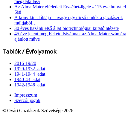
megalakulása
Az Alma Mater elfeledett Erzsébet-ligete - 115 éve hunyt el
Sisi
A konviktus táblája – avagy egy dicső emlék a gazdászok
múltjából…
30 éves hazánk első állat-biotechnológiai kutatóintézete
45 éve jelent meg Fekete Istvánnak az Alma Mater számára
ajánlott műve
Tablók / Évfolyamok
2016-19/20
1929-1932_adat
1941-1944_adat
1940-43_adat
1942-1946_adat
Impresszum
Szerzői jogok
© Óvári Gazdászok Szövetsége 2026