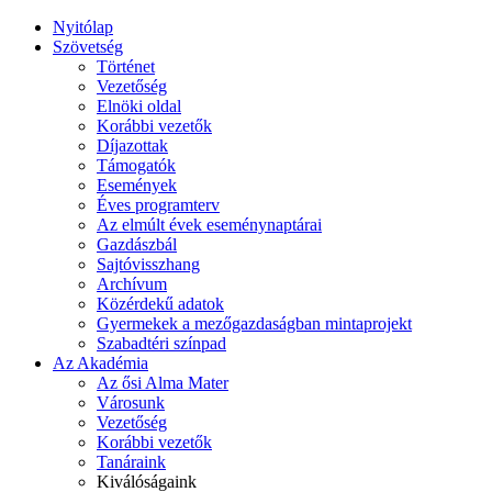
Nyitólap
Szövetség
Történet
Vezetőség
Elnöki oldal
Korábbi vezetők
Díjazottak
Támogatók
Események
Éves programterv
Az elmúlt évek eseménynaptárai
Gazdászbál
Sajtóvisszhang
Archívum
Közérdekű adatok
Gyermekek a mezőgazdaságban mintaprojekt
Szabadtéri színpad
Az Akadémia
Az ősi Alma Mater
Városunk
Vezetőség
Korábbi vezetők
Tanáraink
Kiválóságaink