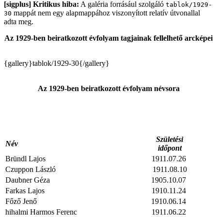
[sigplus] Kritikus hiba:
A galéria forrásául szolgáló
tablok/1929-
mappát nem egy alapmappához viszonyított relatív útvonallal
30
adta meg.
Az 1929-ben beiratkozott évfolyam tagjainak fellelhető arcképei
{gallery}tablok/1929-30{/gallery}
Az 1929-ben beiratkozott évfolyam névsora
Születési
Név
időpont
Bründl Lajos
1911.07.26
Czuppon László
1911.08.10
Daubner Géza
1905.10.07
Farkas Lajos
1910.11.24
Főző Jenő
1910.06.14
hihalmi Harmos Ferenc
1911.06.22