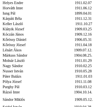
Helyes Endre
1911.02.07
Horváth Imre
1911.06.12
Iung Pál
1899.04.01
Kárpáti Béla
1911.12.31
Keller László
1911.10.27
Klátyik József
1909.03.25
Kóczán János
1909.12.16
Kőrössy Dániel
1906.05.31
Kőrössy József
1911.04.18
Lénárt Ákos
1909.07.12.
Márkuss Sándor
1904.08.25.
Molnár László
1911.01.29
Nagy Sándor
1910.02.25
Nusser István
1910.05.28
Páter Balázs
1911.01.03
Pólya József
1911.11.08
Purghy Pál
1910.03.12
Rázsó Imre
1904.10.14.
Sándor Miklós
1909.05.12.
Seidel István
1910.04.28.