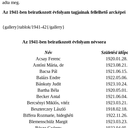
adta meg.
Az 1941-ben beiratkozott évfolyam tagjainak fellelhető arcképei
{gallery}tablok/1941-42{/gallery}
Az 1941-ben beiratkozott évfolyam névsora
Név
Születési időp
Acsay Ferenc
1920.01.28.
Antóni Mária, de
1923.08.21.
Bacsa Pál
1921.06.15.
Balázs Endre
1922.05.06.
Bánkuty Judit
1923.10.24.
Bartha Béla
1920.05.01.
Becker Antal
1921.06.04.
Bercsényi Miklós, vitéz
1923.03.21.
Beszterczey László
1918.02.18.
Biffera Rozmarie, hideghéti
1922.11.26.
Blemenschülz Margit
1923.03.23.
Bösze György
1922.04.05.