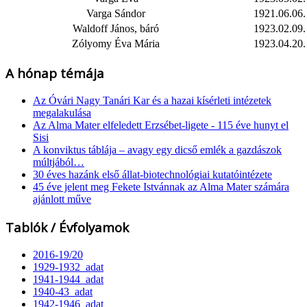
Varga Sándor
1921.06.06.
Waldoff János, báró
1923.02.09.
Zólyomy Éva Mária
1923.04.20.
A hónap témája
Az Óvári Nagy Tanári Kar és a hazai kísérleti intézetek
megalakulása
Az Alma Mater elfeledett Erzsébet-ligete - 115 éve hunyt el
Sisi
A konviktus táblája – avagy egy dicső emlék a gazdászok
múltjából…
30 éves hazánk első állat-biotechnológiai kutatóintézete
45 éve jelent meg Fekete Istvánnak az Alma Mater számára
ajánlott műve
Tablók / Évfolyamok
2016-19/20
1929-1932_adat
1941-1944_adat
1940-43_adat
1942-1946_adat