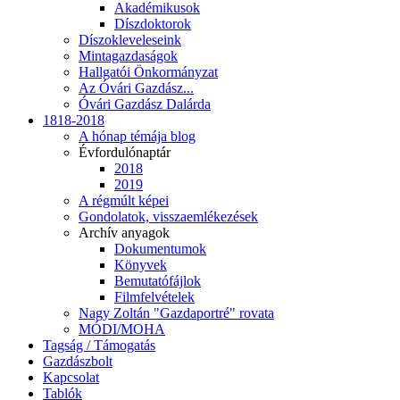
Akadémikusok
Díszdoktorok
Díszokleveleseink
Mintagazdaságok
Hallgatói Önkormányzat
Az Óvári Gazdász...
Óvári Gazdász Dalárda
1818-2018
A hónap témája blog
Évfordulónaptár
2018
2019
A régmúlt képei
Gondolatok, visszaemlékezések
Archív anyagok
Dokumentumok
Könyvek
Bemutatófájlok
Filmfelvételek
Nagy Zoltán "Gazdaportré" rovata
MÓDI/MOHA
Tagság / Támogatás
Gazdászbolt
Kapcsolat
Tablók