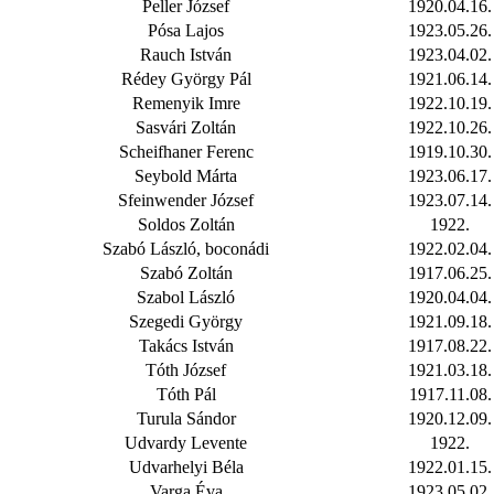
Peller József
1920.04.16.
Pósa Lajos
1923.05.26.
Rauch István
1923.04.02.
Rédey György Pál
1921.06.14.
Remenyik Imre
1922.10.19.
Sasvári Zoltán
1922.10.26.
Scheifhaner Ferenc
1919.10.30.
Seybold Márta
1923.06.17.
Sfeinwender József
1923.07.14.
Soldos Zoltán
1922.
Szabó László, boconádi
1922.02.04.
Szabó Zoltán
1917.06.25.
Szabol László
1920.04.04.
Szegedi György
1921.09.18.
Takács István
1917.08.22.
Tóth József
1921.03.18.
Tóth Pál
1917.11.08.
Turula Sándor
1920.12.09.
Udvardy Levente
1922.
Udvarhelyi Béla
1922.01.15.
Varga Éva
1923.05.02.