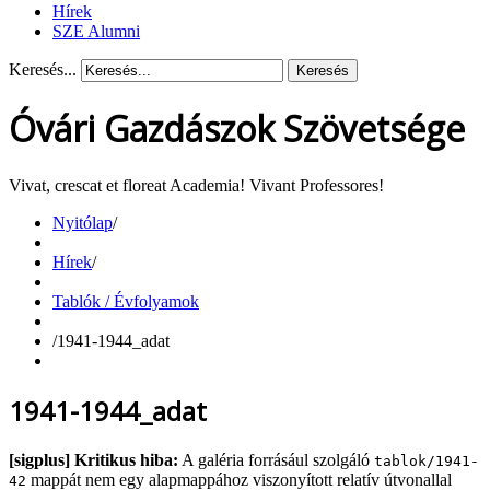
Hírek
SZE Alumni
Keresés...
Keresés
Óvári Gazdászok Szövetsége
Vivat, crescat et floreat Academia! Vivant Professores!
Nyitólap
/
Hírek
/
Tablók / Évfolyamok
/
1941-1944_adat
1941-1944_adat
[sigplus] Kritikus hiba:
A galéria forrásául szolgáló
tablok/1941-
mappát nem egy alapmappához viszonyított relatív útvonallal
42