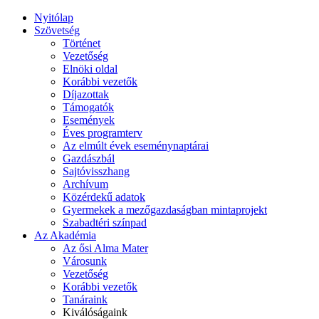
Nyitólap
Szövetség
Történet
Vezetőség
Elnöki oldal
Korábbi vezetők
Díjazottak
Támogatók
Események
Éves programterv
Az elmúlt évek eseménynaptárai
Gazdászbál
Sajtóvisszhang
Archívum
Közérdekű adatok
Gyermekek a mezőgazdaságban mintaprojekt
Szabadtéri színpad
Az Akadémia
Az ősi Alma Mater
Városunk
Vezetőség
Korábbi vezetők
Tanáraink
Kiválóságaink