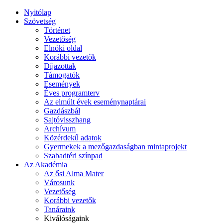
Nyitólap
Szövetség
Történet
Vezetőség
Elnöki oldal
Korábbi vezetők
Díjazottak
Támogatók
Események
Éves programterv
Az elmúlt évek eseménynaptárai
Gazdászbál
Sajtóvisszhang
Archívum
Közérdekű adatok
Gyermekek a mezőgazdaságban mintaprojekt
Szabadtéri színpad
Az Akadémia
Az ősi Alma Mater
Városunk
Vezetőség
Korábbi vezetők
Tanáraink
Kiválóságaink