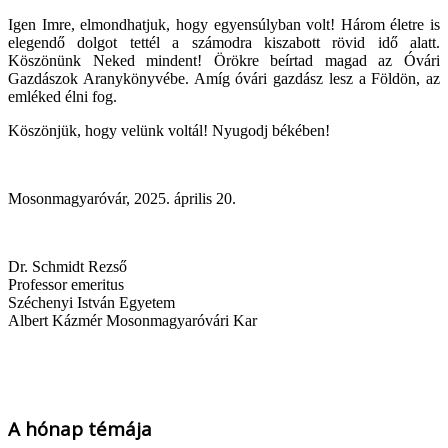
Igen Imre, elmondhatjuk, hogy egyensúlyban volt! Három életre is
elegendő dolgot tettél a számodra kiszabott rövid idő alatt.
Köszönünk Neked mindent! Örökre beírtad magad az Óvári
Gazdászok Aranykönyvébe. Amíg óvári gazdász lesz a Földön, az
emléked élni fog.
Köszönjük, hogy velünk voltál! Nyugodj békében!
Mosonmagyaróvár, 2025. április 20.
Dr. Schmidt Rezső
Professor emeritus
Széchenyi István Egyetem
Albert Kázmér Mosonmagyaróvári Kar
A hónap témája