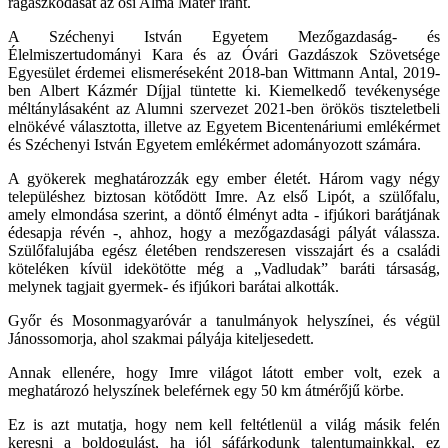
ragaszkodását az ősi Alma Mater iránt.
A Széchenyi István Egyetem Mezőgazdaság- és
Élelmiszertudományi Kara és az Óvári Gazdászok Szövetsége
Egyesület érdemei elismeréseként 2018-ban Wittmann Antal, 2019-
ben Albert Kázmér Díjjal tüntette ki. Kiemelkedő tevékenysége
méltánylásaként az Alumni szervezet 2021-ben örökös tiszteletbeli
elnökévé választotta, illetve az Egyetem Bicentenáriumi emlékérmet
és Széchenyi István Egyetem emlékérmet adományozott számára.
A gyökerek meghatározzák egy ember életét. Három vagy négy
településhez biztosan kötődött Imre. Az első Lipót, a szülőfalu,
amely elmondása szerint, a döntő élményt adta - ifjúkori barátjának
édesapja révén -, ahhoz, hogy a mezőgazdasági pályát válassza.
Szülőfalujába egész életében rendszeresen visszajárt és a családi
köteléken kívül idekötötte még a „Vadludak” baráti társaság,
melynek tagjait gyermek- és ifjúkori barátai alkották.
Győr és Mosonmagyaróvár a tanulmányok helyszínei, és végül
Jánossomorja, ahol szakmai pályája kiteljesedett.
Annak ellenére, hogy Imre világot látott ember volt, ezek a
meghatározó helyszínek beleférnek egy 50 km átmérőjű körbe.
Ez is azt mutatja, hogy nem kell feltétlenül a világ másik felén
keresni a boldogulást, ha jól sáfárkodunk talentumainkkal, ez