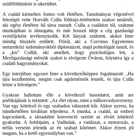
szülőföldünkön is sikerülhet.
A család kiemelten fontos volt életében. Tanulmányai végeztével
feleségül vette Horváth Csilla földrajz-történelem szakos tanárnőt,
aki egész életében hű társa maradt. Csilla a családon túl, szakmai
munkájában is támogatta, és már hosszú ideje a cég gazdasági
vezetőjeként tevékenykedik. Két lányuk született, akiket Imre
mindig büszkén említett. Flórát, aki a Corvinus Egyetemen
nemzetközi tudományokból diplomázott, majd politológiát tanult, és
a „kis” Csillát, aki amellett, hogy pszichológus lett, a
Mezőgazdasági mérnök szakot is elvégezte Óváron, folytatva így a
családi hagyományokat.
Egy interjúban egyszer Imre a következőképpen fogalmazott: „Ha
újra kezdhetném, megint csak agrármérnök lennék, és újra Csilla
lenne a feleségem.”
Gyakran hallottam tőle a következő hasonlatot, amit ars
poétikájának is tekintett: „Az élet olyan, mint a műkorcsolyaverseny.
Van egy kötelező és egy szabadon választott kűr. Akkor nyersz, ha
mindkettőben kiválóan teljesítesz. A munka, a család, az emberi
kapcsolatok, a társadalmi konvenció szerint az elvárt kötelező
gyakorlat. A hobbijaim, a Vadludak, a vadászat, a motorozás, a
tréfás verseim jelentik az én szabad kűrömet. Akkor érzem jól
magam, ha a kettő egyensúlyban van.”