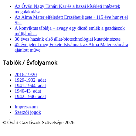
Az Óvári Nagy Tanári Kar és a hazai kísérleti intézetek
megalakulása
Az Alma Mater elfeledett Erzsébet-ligete - 115 éve hunyt el
Sisi
A konviktus táblája – avagy egy dicső emlék a gazdászok
múltjából…
30 éves hazánk első állat-biotechnológiai kutatóintézete
45 éve jelent meg Fekete Istvánnak az Alma Mater számára
ajánlott műve
Tablók / Évfolyamok
2016-19/20
1929-1932_adat
1941-1944_adat
1940-43_adat
1942-1946_adat
Impresszum
Szerzői jogok
© Óvári Gazdászok Szövetsége 2026