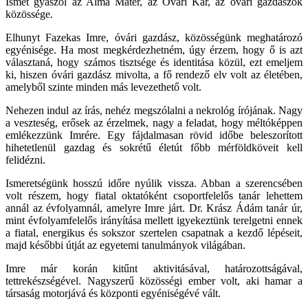
Ismét gyászol az Alma Mater, az Óvári Kar, az óvári gazdászok
közössége.
Elhunyt Fazekas Imre, óvári gazdász, közösségünk meghatározó
egyénisége. Ha most megkérdezhetném, úgy érzem, hogy ő is azt
választaná, hogy számos tisztsége és identitása közül, ezt emeljem
ki, hiszen óvári gazdász mivolta, a fő rendező elv volt az életében,
amelyből szinte minden más levezethető volt.
Nehezen indul az írás, nehéz megszólalni a nekrológ írójának. Nagy
a veszteség, erősek az érzelmek, nagy a feladat, hogy méltóképpen
emlékezzünk Imrére. Egy fájdalmasan rövid időbe beleszorított
hihetetlenül gazdag és sokrétű életút főbb mérföldköveit kell
felidézni.
Ismeretségünk hosszú időre nyúlik vissza. Abban a szerencsében
volt részem, hogy fiatal oktatóként csoportfelelős tanár lehettem
annál az évfolyamnál, amelyre Imre járt. Dr. Krász Ádám tanár úr,
mint évfolyamfelelős irányítása mellett igyekeztünk terelgetni ennek
a fiatal, energikus és sokszor szertelen csapatnak a kezdő lépéseit,
majd későbbi útját az egyetemi tanulmányok világában.
Imre már korán kitűnt aktivitásával, határozottságával,
tettrekészségével. Nagyszerű közösségi ember volt, aki hamar a
társaság motorjává és központi egyéniségévé vált.