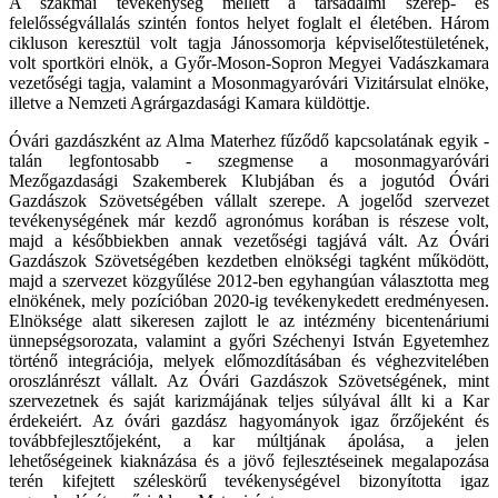
A szakmai tevékenység mellett a társadalmi szerep- és
felelősségvállalás szintén fontos helyet foglalt el életében. Három
cikluson keresztül volt tagja Jánossomorja képviselőtestületének,
volt sportköri elnök, a Győr-Moson-Sopron Megyei Vadászkamara
vezetőségi tagja, valamint a Mosonmagyaróvári Vizitársulat elnöke,
illetve a Nemzeti Agrárgazdasági Kamara küldöttje.
Óvári gazdászként az Alma Materhez fűződő kapcsolatának egyik -
talán legfontosabb - szegmense a mosonmagyaróvári
Mezőgazdasági Szakemberek Klubjában és a jogutód Óvári
Gazdászok Szövetségében vállalt szerepe. A jogelőd szervezet
tevékenységének már kezdő agronómus korában is részese volt,
majd a későbbiekben annak vezetőségi tagjává vált. Az Óvári
Gazdászok Szövetségében kezdetben elnökségi tagként működött,
majd a szervezet közgyűlése 2012-ben egyhangúan választotta meg
elnökének, mely pozícióban 2020-ig tevékenykedett eredményesen.
Elnöksége alatt sikeresen zajlott le az intézmény bicentenáriumi
ünnepségsorozata, valamint a győri Széchenyi István Egyetemhez
történő integrációja, melyek előmozdításában és véghezvitelében
oroszlánrészt vállalt. Az Óvári Gazdászok Szövetségének, mint
szervezetnek és saját karizmájának teljes súlyával állt ki a Kar
érdekeiért. Az óvári gazdász hagyományok igaz őrzőjeként és
továbbfejlesztőjeként, a kar múltjának ápolása, a jelen
lehetőségeinek kiaknázása és a jövő fejlesztéseinek megalapozása
terén kifejtett széleskörű tevékenységével bizonyította igaz