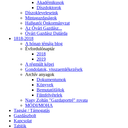
Akadémikusok
Díszdoktorok
Díszokleveleseink
Mintagazdaságok
Hallgatói Önkormányzat
Az Óvári Gazdász...
Óvári Gazdász Dalárda
1818-2018
A hónap témája blog
Évfordulónaptár
2018
2019
A régmúlt képei
Gondolatok, visszaemlékezések
Archív anyagok
Dokumentumok
Könyvek
Bemutatófájlok
Filmfelvételek
Nagy Zoltán "Gazdaportré" rovata
MÓDI/MOHA
Tagság / Támogatás
Gazdászbolt
Kapcsolat
Tablók