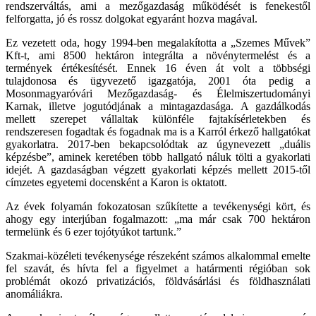
rendszerváltás, ami a mezőgazdaság működését is fenekestől
felforgatta, jó és rossz dolgokat egyaránt hozva magával.
Ez vezetett oda, hogy 1994-ben megalakította a „Szemes Művek”
Kft-t, ami 8500 hektáron integrálta a növénytermelést és a
termények értékesítését. Ennek 16 éven át volt a többségi
tulajdonosa és ügyvezető igazgatója, 2001 óta pedig a
Mosonmagyaróvári Mezőgazdaság- és Élelmiszertudományi
Karnak, illetve jogutódjának a mintagazdasága. A gazdálkodás
mellett szerepet vállaltak különféle fajtakísérletekben és
rendszeresen fogadtak és fogadnak ma is a Karról érkező hallgatókat
gyakorlatra. 2017-ben bekapcsolódtak az úgynevezett „duális
képzésbe”, aminek keretében több hallgató náluk tölti a gyakorlati
idejét. A gazdaságban végzett gyakorlati képzés mellett 2015-től
címzetes egyetemi docensként a Karon is oktatott.
Az évek folyamán fokozatosan szűkítette a tevékenységi kört, és
ahogy egy interjúban fogalmazott: „ma már csak 700 hektáron
termelünk és 6 ezer tojótyúkot tartunk.”
Szakmai-közéleti tevékenysége részeként számos alkalommal emelte
fel szavát, és hívta fel a figyelmet a határmenti régióban sok
problémát okozó privatizációs, földvásárlási és földhasználati
anomáliákra.