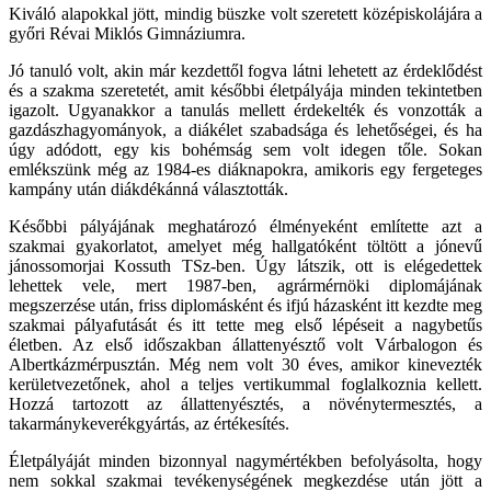
Kiváló alapokkal jött, mindig büszke volt szeretett középiskolájára a
győri Révai Miklós Gimnáziumra.
Jó tanuló volt, akin már kezdettől fogva látni lehetett az érdeklődést
és a szakma szeretetét, amit későbbi életpályája minden tekintetben
igazolt. Ugyanakkor a tanulás mellett érdekelték és vonzották a
gazdászhagyományok, a diákélet szabadsága és lehetőségei, és ha
úgy adódott, egy kis bohémság sem volt idegen tőle. Sokan
emlékszünk még az 1984-es diáknapokra, amikoris egy fergeteges
kampány után diákdékánná választották.
Későbbi pályájának meghatározó élményeként említette azt a
szakmai gyakorlatot, amelyet még hallgatóként töltött a jónevű
jánossomorjai Kossuth TSz-ben. Úgy látszik, ott is elégedettek
lehettek vele, mert 1987-ben, agrármérnöki diplomájának
megszerzése után, friss diplomásként és ifjú házasként itt kezdte meg
szakmai pályafutását és itt tette meg első lépéseit a nagybetűs
életben. Az első időszakban állattenyésztő volt Várbalogon és
Albertkázmérpusztán. Még nem volt 30 éves, amikor kinevezték
kerületvezetőnek, ahol a teljes vertikummal foglalkoznia kellett.
Hozzá tartozott az állattenyésztés, a növénytermesztés, a
takarmánykeverékgyártás, az értékesítés.
Életpályáját minden bizonnyal nagymértékben befolyásolta, hogy
nem sokkal szakmai tevékenységének megkezdése után jött a