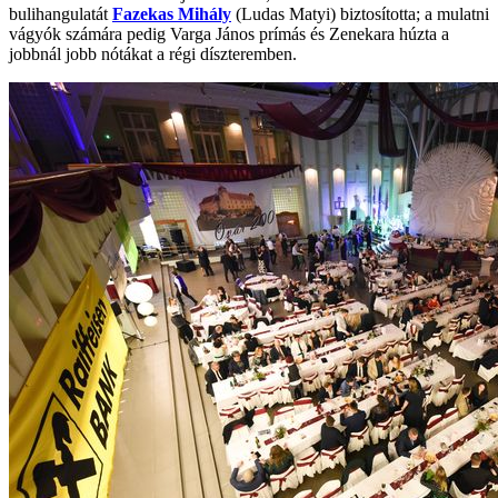
bulihangulatát
Fazekas Mihály
(Ludas Matyi) biztosította; a mulatni
vágyók számára pedig Varga János prímás és Zenekara húzta a
jobbnál jobb nótákat a régi díszteremben.