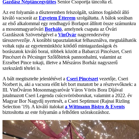
Gazdász Néptáncegyüttes
Senior Csoportja táncolta el.
Az est folyamán a díszteremben felszolgált, számos fogásból álló
kiváló vacsorát az
Egyetem Étterem
szolgáltatta. A bálok sorában
az első alkalommal egy rendhagyó Borlapot állított össze számunkra
a mosonmagyaróvári
Borháló
, amelynek csapata az Óvári
Gazdászok Szövetségével a
VinÓvár
nagyrendezvény
társszervezője. A korábbi tapasztalatokat felhasználva, megtalálhatók
voltak rajta az egyetemünkhöz kötődő mintagazdaságok és
borászatok kiváló borai, többek között a Babarczi Pincészet, Cseri
Pincészet és Pécsinger Szőlőbirtok pannonhalmi, valamint az
Erzsébet Pince tokaji, illetve a Mészáros Borház nagyszerű
szekszárdi tételei is.
A bált megtisztelte jelenlétével a
Cseri Pincészet
vezetője, Cseri
Norbert is, aki a vacsora előtt két bort mutatott be a résztvevőknek: a
III. VinÓváron Mosonmagyaróvár Város Vörös Bora Díjával
jutalmazott Cseri Legenda csúcsvörösborukat, valamint a 2022. év
Magyar Bor Nagydíj nyertesét, a Cseri Septimust (Rajnai Rizling
Selection '19). A kiváló italokat
a Wittmann Bistro & Events
biztosította az este folyamán a felhőtlen szórakozáshoz.