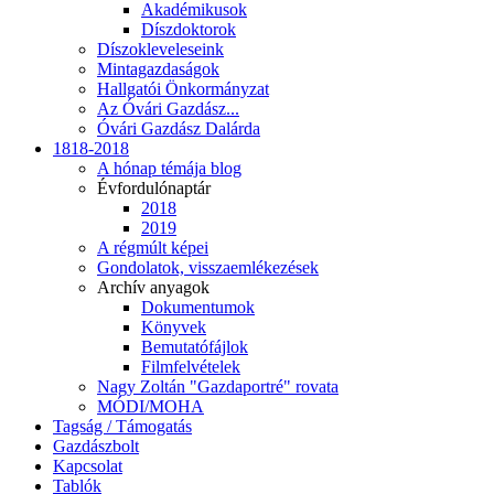
Akadémikusok
Díszdoktorok
Díszokleveleseink
Mintagazdaságok
Hallgatói Önkormányzat
Az Óvári Gazdász...
Óvári Gazdász Dalárda
1818-2018
A hónap témája blog
Évfordulónaptár
2018
2019
A régmúlt képei
Gondolatok, visszaemlékezések
Archív anyagok
Dokumentumok
Könyvek
Bemutatófájlok
Filmfelvételek
Nagy Zoltán "Gazdaportré" rovata
MÓDI/MOHA
Tagság / Támogatás
Gazdászbolt
Kapcsolat
Tablók