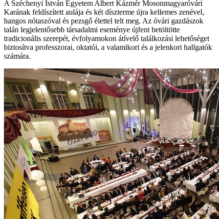
A Széchenyi István Egyetem Albert Kázmér Mosonmagyaróvári
Karának feldíszített aulája és két díszterme újra kellemes zenével,
hangos nótaszóval és pezsgő élettel telt meg. Az óvári gazdászok
talán legjelentősebb társadalmi eseménye újfent betöltötte
tradicionális szerepét, évfolyamokon átívelő találkozási lehetőséget
biztosítva professzorai, oktatói, a valamikori és a jelenkori hallgatók
számára.