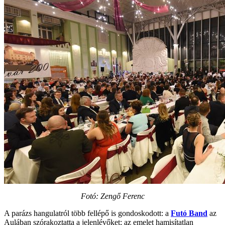
Fotó: Zengő Ferenc
A parázs hangulatról több fellépő is gondoskodott: a
Futó Band
az
Aulában szórakoztatta a jelenlévőket; az emelet hamisítatlan