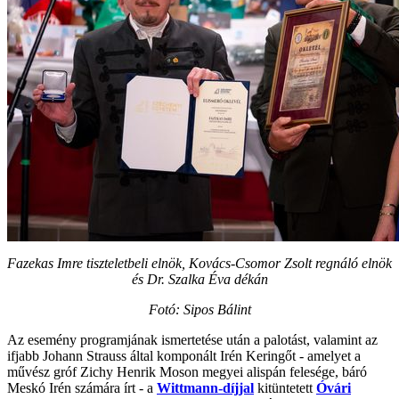
Fazekas Imre tiszteletbeli elnök, Kovács-Csomor Zsolt regnáló elnök
és Dr. Szalka Éva dékán
Fotó: Sipos Bálint
Az esemény programjának ismertetése után a palotást, valamint az
ifjabb Johann Strauss által komponált Irén Keringőt - amelyet a
művész gróf Zichy Henrik Moson megyei alispán felesége, báró
Meskó Irén számára írt - a
Wittmann-díjjal
kitüntetett
Óvári