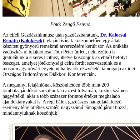
Fotó: Zengő Ferenc
Az éjféli Gazdászhimnusz után gazdászbarátunk,
Dr. Kalocsai
Renátó (Kalokések)
felajánlásának köszönhetően egy általa
készített gyönyörű remekmű árverezésére került sor. Az unikális
vadászkés új tulajdonosa Tóth Péter úr lett, neki ezúton is
gratulálunk a sikeres licithez, illetve köszönjük az ebből befolyt
összeget, amelyet jótékonysági célra fordít szervezetünk és a
mosonmagyaróvári egyetemi hallgatók részvételét támogatja az idei
Országos Tudományos Diákköri Konferencián.
A megannyi felajánlónak köszönhetően több mint 200
tombolaajándékot sorsoltunk ki az est folyamán, köztük számos
nagyértékű, akár a több százezer forintos értéket meghaladó
ajándéktárgyakat is. A régi bálok gazdászos hangulatát idéző
esemény létrejöttéhez szintén nagyszámú támogató járult hozzá,
mindannyiuknak köszönjük!