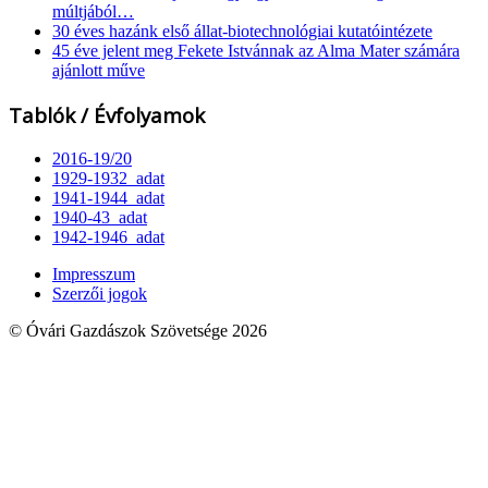
múltjából…
30 éves hazánk első állat-biotechnológiai kutatóintézete
45 éve jelent meg Fekete Istvánnak az Alma Mater számára
ajánlott műve
Tablók / Évfolyamok
2016-19/20
1929-1932_adat
1941-1944_adat
1940-43_adat
1942-1946_adat
Impresszum
Szerzői jogok
© Óvári Gazdászok Szövetsége 2026