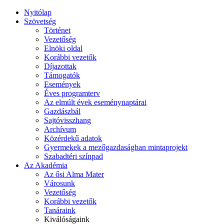
Nyitólap
Szövetség
Történet
Vezetőség
Elnöki oldal
Korábbi vezetők
Díjazottak
Támogatók
Események
Éves programterv
Az elmúlt évek eseménynaptárai
Gazdászbál
Sajtóvisszhang
Archívum
Közérdekű adatok
Gyermekek a mezőgazdaságban mintaprojekt
Szabadtéri színpad
Az Akadémia
Az ősi Alma Mater
Városunk
Vezetőség
Korábbi vezetők
Tanáraink
Kiválóságaink