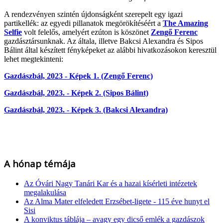
A rendezvényen szintén újdonságként szerepelt egy igazi
partikellék: az egyedi pillanatok megörökítéséért a
The Amazing
Selfie
volt felelős, amelyért ezúton is köszönet
Zengő Ferenc
gazdásztársunknak. Az általa, illetve Bakcsi Alexandra és Sipos
Bálint által készített fényképeket az alábbi hivatkozásokon keresztül
lehet megtekinteni:
Gazdászbál, 2023 - Képek 1. (Zengő Ferenc)
Gazdászbál, 2023. - Képek 2.
(Sipos Bálint)
Gazdászbál, 2023. - Képek 3. (Bakcsi Alexandra)
A hónap témája
Az Óvári Nagy Tanári Kar és a hazai kísérleti intézetek
megalakulása
Az Alma Mater elfeledett Erzsébet-ligete - 115 éve hunyt el
Sisi
A konviktus táblája – avagy egy dicső emlék a gazdászok