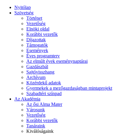
Nyitólap
Szövetség
Történet
Vezetőség
Elnöki oldal
Korábbi vezetők
Díjazottak
Támogatók
Események
Éves programterv
Az elmúlt évek eseménynaptárai
Gazdászbál
Sajtóvisszhang
Archívum
Közérdekű adatok
Gyermekek a mezőgazdaságban mintaprojekt
Szabadtéri színpad
Az Akadémia
Az ősi Alma Mater
Városunk
Vezetőség
Korábbi vezetők
Tanáraink
Kiválóságaink