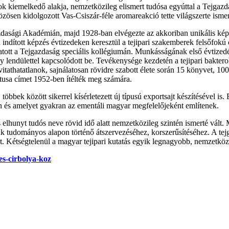
ások kiemelkedő alakja, nemzetközileg elismert tudósa egyúttal a Tejgazd
ösen kidolgozott Vas-Csiszár-féle aromareakció tette világszerte ismer
asági Akadémián, majd 1928-ban elvégezte az akkoriban unikális képz
 indított képzés évtizedeken keresztül a tejipari szakemberek felsőfokú
atott a Tejgazdaság speciális kollégiumán. Munkásságának első évtizedé
 lendülettel kapcsolódott be. Tevékenysége kezdetén a tejipari bakterol
athatatlanok, sajnálatosan rövidre szabott élete során 15 könyvet, 100 ö
tusa címet 1952-ben ítélték meg számára.
öbbek között sikerrel kísérletezett új típusú exportsajt készítésével is
n és amelyet gyakran az ementáli magyar megfelelőjeként említenek.
 is elhunyt tudós neve rövid idő alatt nemzetközileg szintén ismerté vá
nk tudományos alapon történő átszervezéséhez, korszerűsítéséhez. A te
át. Kétségtelenül a magyar tejipari kutatás egyik legnagyobb, nemzetköz
es-cirbolya-koz