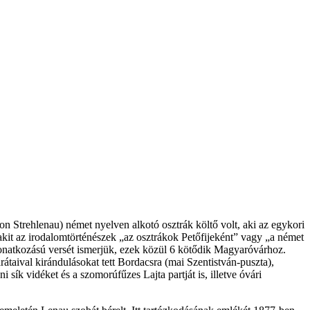
 Strehlenau) német nyelven alkotó osztrák költő volt, aki az egykori
akit az irodalomtörténészek „az osztrákok Petőfijeként” vagy „a német
onatkozású versét ismerjük, ezek közül 6 kötődik Magyaróvárhoz.
rátaival kirándulásokat tett Bordacsra (mai Szentistván-puszta),
sík vidéket és a szomorúfűzes Lajta partját is, illetve óvári