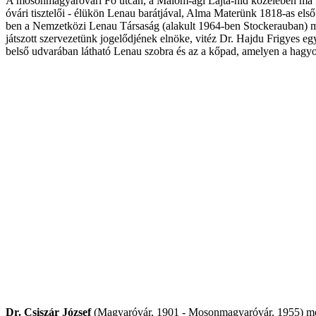
A mosonmagyaróvári Fő utcán, a Malom-ági Lajta-híd közelében ma is
óvári tisztelői - élükön Lenau barátjával, Alma Materünk 1818-as els
ben a Nemzetközi Lenau Társaság (alakult 1964-ben Stockerauban) 
játszott szervezetünk jogelődjének elnöke, vitéz Dr. Hajdu Frigyes
belső udvarában látható Lenau szobra és az a kőpad, amelyen a hagyom
Dr. Csiszár József
(Magyaróvár, 1901 - Mosonmagyaróvár, 1955) mező