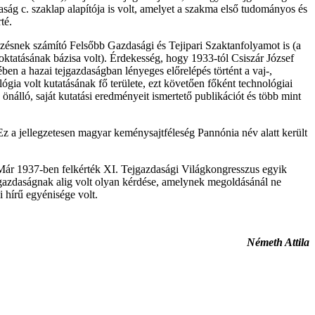
aság c. szaklap alapítója is volt, amelyet a szakma első tudományos és
té.
ésnek számító Felsőbb Gazdasági és Tejipari Szaktanfolyamot is (a
 oktatásának bázisa volt). Érdekesség, hogy 1933-tól Csiszár József
ben a hazai tejgazdaságban lényeges előrelépés történt a vaj-,
ógia volt kutatásának fő területe, ezt követően főként technológiai
nálló, saját kutatási eredményeit ismertető publikációt és több mint
. Ez a jellegzetesen magyar keménysajtféleség Pannónia név alatt került
lt. Már 1937-ben felkérték XI. Tejgazdasági Világkongresszus egyik
jgazdaságnak alig volt olyan kérdése, amelynek megoldásánál ne
i hírű egyénisége volt.
Németh Attila