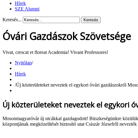
Hírek
SZE Alumni
Keresés...
Keresés
Óvári Gazdászok Szövetsége
Vivat, crescat et floreat Academia! Vivant Professores!
Nyitólap
/
Hírek
/
Új közterületeket neveztek el egykori óvári gazdászokról M
Új közterületeket neveztek el egykori
Mosonmagyaróvár új utcákkal gazdagodott! Büszkeségünkre közülük kett
központjának megközelítését biztosító utat Csiszár Józsefről nevezték