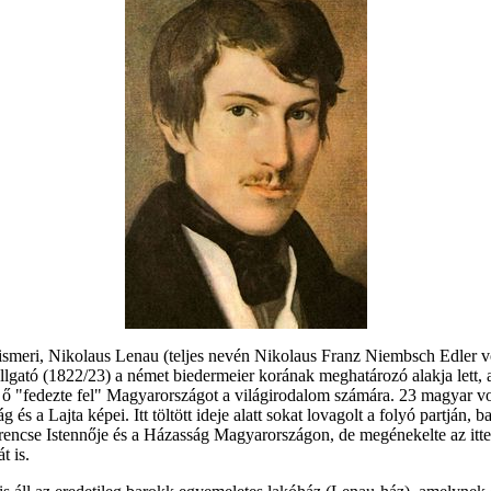
smeri, Nikolaus Lenau (teljes nevén Nikolaus Franz Niembsch Edler von
llgató (1822/23) a német biedermeier korának meghatározó alakja lett, 
l ő "fedezte fel" Magyarországot a világirodalom számára. 23 magyar v
a Lajta képei. Itt töltött ideje alatt sokat lovagolt a folyó partján, ba
rencse Istennője és a Házasság Magyarországon, de megénekelte az itteni 
t is.