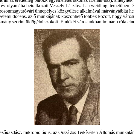
 áll az eredetileg barokk egyemeletes lakóház (Lenau-ház), amelynek e
ő évfolyamába beiratkozott Veszely Lászlóval - a weidlingi temetőben 
mosonmagyaróvári ünnepélyes közgyűlése alkalmával márványtáblát he
 egyetemi docens, az ő munkájának köszönhető többek között, hogy vár
ány szerint üldögélni szokott. Emlékét városunkban immár a róla elneve
gazdász, mikrobiológus, az Országos Tejkísérleti Állomás munkatárs