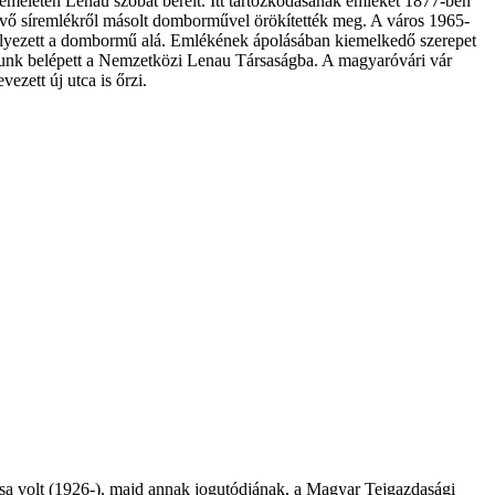
meletén Lenau szobát bérelt. Itt tartózkodásának emlékét 1877-ben
lévő síremlékről másolt domborművel örökítették meg. A város 1965-
lyezett a dombormű alá. Emlékének ápolásában kiemelkedő szerepet
osunk belépett a Nemzetközi Lenau Társaságba. A magyaróvári vár
zett új utca is őrzi.
a volt (1926-), majd annak jogutódjának, a Magyar Tejgazdasági