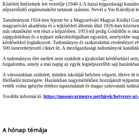
Kísérleti Intézetnek lett vezetője (1940-). A hazai tejgazdasági kutat
népszerűsítő orgánumaként tartanak számon. Nevét a Vas Károllyal köz
Tanulmányait 1924-ben fejezte be a Magyaróvári Magyar Királyi Gazd
magyaróvári akadémia és a tejkísérleti állomás által 1926-ban közösen
már oktatóként vett részt a képzésben. 1953-tól pedig Gödöllőn is okt
sajtgyártásban és a tejipari mikrobiológiában egyaránt, amelyekbe nagy
kérdésekkel foglalkozott. Tudományos és szakirodalmi eredményei elvit
500 ismeretterjesztő cikket írt. A mezőgazdasági tudományok kandidá
A tudományos élet mellett nem szakított a gyakorlati kérdésekkel sem, t
forgalomba, amely a mai napig az egyik legnépszerűbb sajt hazánkba
A városunkban született, minden iskoláját helyben végzett, illetve itt
főelőadói tisztségére. Hazánkban nagymértékben hozzájárult tejiparu
vették volna igénybe értékes tapasztalatait és magas színvonalú tudás
További információ:
https://mosonvarmegye.net/hirek/hetvezer-ut-
A hónap témája