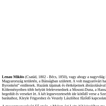
Lenau Miklós
(Csatád, 1802 - Bécs, 1850), vagy ahogy a nagyvilág i
Magyarország területén, a Bánságban született. A volt magyaróvári ha
Byronként” említenek. Hazánk tájainak és életképeinek ábrázolásáva
Költeményeiben több helyütt felelevenednek a Mosoni-Duna, a Hanság és 
hegedült és verseket írt. A két legnevezetesebb ide kötődő verse a Sze
barátaihoz, Kleyle Frigyeshez és Veszely Lászlóhoz fűződő kapcsolatá