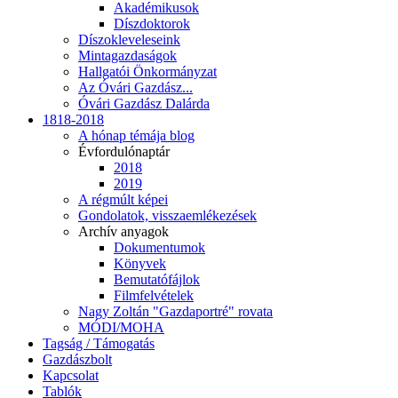
Akadémikusok
Díszdoktorok
Díszokleveleseink
Mintagazdaságok
Hallgatói Önkormányzat
Az Óvári Gazdász...
Óvári Gazdász Dalárda
1818-2018
A hónap témája blog
Évfordulónaptár
2018
2019
A régmúlt képei
Gondolatok, visszaemlékezések
Archív anyagok
Dokumentumok
Könyvek
Bemutatófájlok
Filmfelvételek
Nagy Zoltán "Gazdaportré" rovata
MÓDI/MOHA
Tagság / Támogatás
Gazdászbolt
Kapcsolat
Tablók