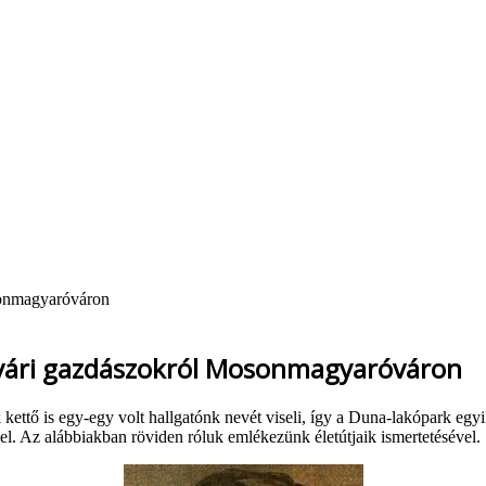
osonmagyaróváron
 óvári gazdászokról Mosonmagyaróváron
ő is egy-egy volt hallgatónk nevét viseli, így a Duna-lakópark egyik kö
 el. Az alábbiakban röviden róluk emlékezünk életútjaik ismertetésével.