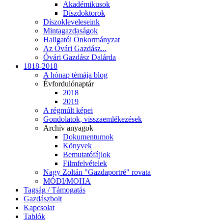
Akadémikusok
Díszdoktorok
Díszokleveleseink
Mintagazdaságok
Hallgatói Önkormányzat
Az Óvári Gazdász...
Óvári Gazdász Dalárda
1818-2018
A hónap témája blog
Évfordulónaptár
2018
2019
A régmúlt képei
Gondolatok, visszaemlékezések
Archív anyagok
Dokumentumok
Könyvek
Bemutatófájlok
Filmfelvételek
Nagy Zoltán "Gazdaportré" rovata
MÓDI/MOHA
Tagság / Támogatás
Gazdászbolt
Kapcsolat
Tablók