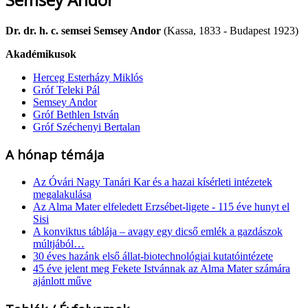
Dr. dr. h. c. semsei Semsey Andor
(Kassa, 1833 - Budapest 1923)
Akadémikusok
Herceg Esterházy Miklós
Gróf Teleki Pál
Semsey Andor
Gróf Bethlen István
Gróf Széchenyi Bertalan
A hónap témája
Az Óvári Nagy Tanári Kar és a hazai kísérleti intézetek
megalakulása
Az Alma Mater elfeledett Erzsébet-ligete - 115 éve hunyt el
Sisi
A konviktus táblája – avagy egy dicső emlék a gazdászok
múltjából…
30 éves hazánk első állat-biotechnológiai kutatóintézete
45 éve jelent meg Fekete Istvánnak az Alma Mater számára
ajánlott műve