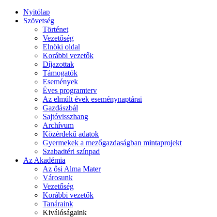
Nyitólap
Szövetség
Történet
Vezetőség
Elnöki oldal
Korábbi vezetők
Díjazottak
Támogatók
Események
Éves programterv
Az elmúlt évek eseménynaptárai
Gazdászbál
Sajtóvisszhang
Archívum
Közérdekű adatok
Gyermekek a mezőgazdaságban mintaprojekt
Szabadtéri színpad
Az Akadémia
Az ősi Alma Mater
Városunk
Vezetőség
Korábbi vezetők
Tanáraink
Kiválóságaink