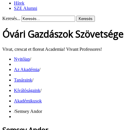
Hírek
SZE Alumni
Keresés...
Keresés
Óvári Gazdászok Szövetsége
Vivat, crescat et floreat Academia! Vivant Professores!
Nyitólap
/
Az Akadémia
/
Tanáraink
/
Kíválóságaink
/
Akadémikusok
/
Semsey Andor
Semsey Andor