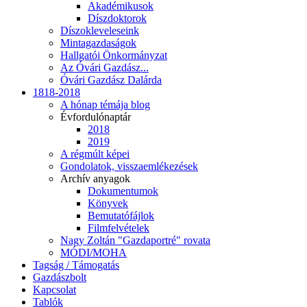
Akadémikusok
Díszdoktorok
Díszokleveleseink
Mintagazdaságok
Hallgatói Önkormányzat
Az Óvári Gazdász...
Óvári Gazdász Dalárda
1818-2018
A hónap témája blog
Évfordulónaptár
2018
2019
A régmúlt képei
Gondolatok, visszaemlékezések
Archív anyagok
Dokumentumok
Könyvek
Bemutatófájlok
Filmfelvételek
Nagy Zoltán "Gazdaportré" rovata
MÓDI/MOHA
Tagság / Támogatás
Gazdászbolt
Kapcsolat
Tablók