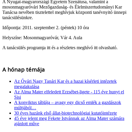
A Nyugat-magyarországi Egyetem Szenátusa, valamint a
mosonmagyaróvári Mezőgazdaság- és Élelmiszertudományi Kar
Tanácsa nevében tisztelettel meghívjuk központi tanévnyitó ünnepi
tanácsülésünkre.
Időpontja: 2011. szeptember 2. (péntek) 10 óra
Helyszíne: Mosonmagyaróvár, Vár 4. Aula
A tanácsülés programja itt és a részletes meghívó itt olvasható.
A hónap témája
Az Óvári Nagy Tanári Kar és a hazai kísérleti intézetek
megalakulása
Az Alma Mater elfeledett Erzsébet-ligete - 115 éve hunyt el
Sisi
A konviktus táblája – avagy egy dicső emlék a gazdászok
múltjából…
30 éves hazánk első állat-biotechnológiai kutatóintézete
45 éve jelent meg Fekete Istvánnak az Alma Mater számára
ajánlott műve