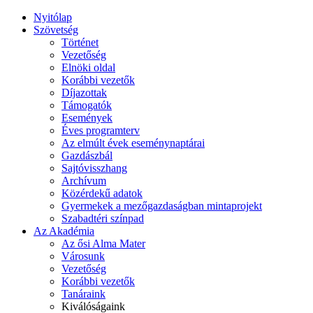
Nyitólap
Szövetség
Történet
Vezetőség
Elnöki oldal
Korábbi vezetők
Díjazottak
Támogatók
Események
Éves programterv
Az elmúlt évek eseménynaptárai
Gazdászbál
Sajtóvisszhang
Archívum
Közérdekű adatok
Gyermekek a mezőgazdaságban mintaprojekt
Szabadtéri színpad
Az Akadémia
Az ősi Alma Mater
Városunk
Vezetőség
Korábbi vezetők
Tanáraink
Kiválóságaink