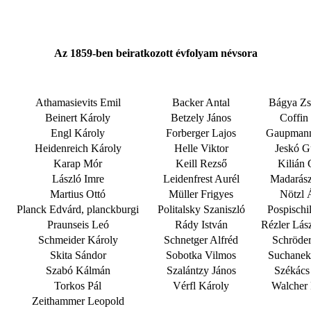
Az 1859-ben beiratkozott évfolyam névsora
Athamasievits Emil
Backer Antal
Bágya Z
Beinert Károly
Betzely János
Coffin
Engl Károly
Forberger Lajos
Gaupmann
Heidenreich Károly
Helle Viktor
Jeskó G
Karap Mór
Keill Rezső
Kilián 
László Imre
Leidenfrest Aurél
Madarász
Martius Ottó
Müller Frigyes
Nötzl 
Planck Edvárd, planckburgi
Politalsky Szaniszló
Pospischi
Praunseis Leó
Rády István
Rézler Lász
Schmeider Károly
Schnetger Alfréd
Schröder
Skita Sándor
Sobotka Vilmos
Suchanek
Szabó Kálmán
Szalántzy János
Székács 
Torkos Pál
Vérfl Károly
Walcher
Zeithammer Leopold