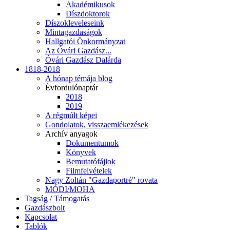
Akadémikusok
Díszdoktorok
Díszokleveleseink
Mintagazdaságok
Hallgatói Önkormányzat
Az Óvári Gazdász...
Óvári Gazdász Dalárda
1818-2018
A hónap témája blog
Évfordulónaptár
2018
2019
A régmúlt képei
Gondolatok, visszaemlékezések
Archív anyagok
Dokumentumok
Könyvek
Bemutatófájlok
Filmfelvételek
Nagy Zoltán "Gazdaportré" rovata
MÓDI/MOHA
Tagság / Támogatás
Gazdászbolt
Kapcsolat
Tablók