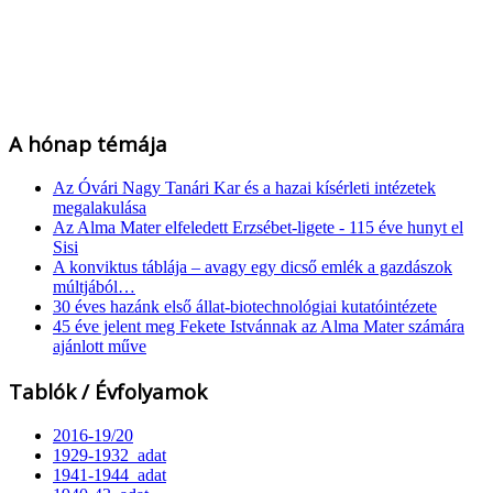
A hónap témája
Az Óvári Nagy Tanári Kar és a hazai kísérleti intézetek
megalakulása
Az Alma Mater elfeledett Erzsébet-ligete - 115 éve hunyt el
Sisi
A konviktus táblája – avagy egy dicső emlék a gazdászok
múltjából…
30 éves hazánk első állat-biotechnológiai kutatóintézete
45 éve jelent meg Fekete Istvánnak az Alma Mater számára
ajánlott műve
Tablók / Évfolyamok
2016-19/20
1929-1932_adat
1941-1944_adat