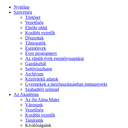
Nyitólap
Szövetség
Történet
Vezetőség
Elnöki oldal
Korábbi vezetők
Díjazottak
Támogatók
Események
Éves programterv
Az elmúlt évek eseménynaptárai
Gazdászbál
Sajtóvisszhang
Archívum
Közérdekű adatok
Gyermekek a mezőgazdaságban mintaprojekt
Szabadtéri színpad
Az Akadémia
Az ősi Alma Mater
Városunk
Vezetőség
Korábbi vezetők
Tanáraink
Kiválóságaink