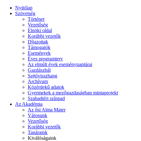
Nyitólap
Szövetség
Történet
Vezetőség
Elnöki oldal
Korábbi vezetők
Díjazottak
Támogatók
Események
Éves programterv
Az elmúlt évek eseménynaptárai
Gazdászbál
Sajtóvisszhang
Archívum
Közérdekű adatok
Gyermekek a mezőgazdaságban mintaprojekt
Szabadtéri színpad
Az Akadémia
Az ősi Alma Mater
Városunk
Vezetőség
Korábbi vezetők
Tanáraink
Kiválóságaink