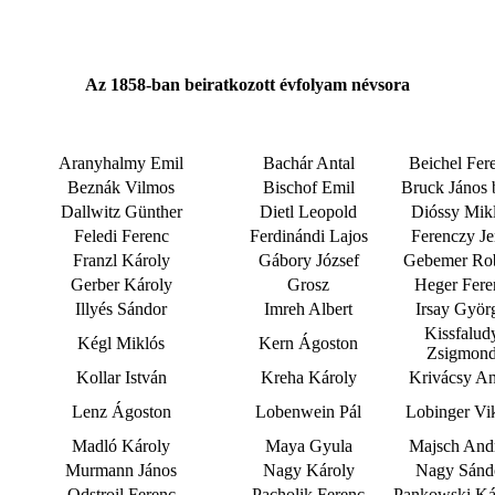
Az 1858-ban beiratkozott évfolyam névsora
Aranyhalmy Emil
Bachár Antal
Beichel Fer
Beznák Vilmos
Bischof Emil
Bruck János 
Dallwitz Günther
Dietl Leopold
Dióssy Mik
Feledi Ferenc
Ferdinándi Lajos
Ferenczy J
Franzl Károly
Gábory József
Gebemer Rob
Gerber Károly
Grosz
Heger Fere
Illyés Sándor
Imreh Albert
Irsay Györ
Kissfalud
Kégl Miklós
Kern Ágoston
Zsigmon
Kollar István
Kreha Károly
Krivácsy An
Lenz Ágoston
Lobenwein Pál
Lobinger Vi
Madló Károly
Maya Gyula
Majsch And
Murmann János
Nagy Károly
Nagy Sánd
Odstroil Ferenc
Pacholik Ferenc
Pankowski K