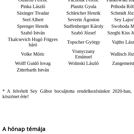
Pinka László
Planitz Gyula
Prihoda Rób
Säxinger Tivadar
Schleicher Henrik
Schmidt Józ
Seel Albert
Severin Ágoston
Sey Lajos
Sprenger Henrik
Staffenberger Károly
Swoboda M
Szabó István
Szabó József
Szeghi Kiss J
Tkalcsevich Hugó Frigyes
Topscher György
Vajtho Lász
báró
Vranyczany
Volke Móric
Wallisch Józ
Emánuel
Wolff Guidó lovag
Wolinski László
Zangemeist
Zitterbarth István
* A felvételt Sey Gábor bocsájtotta rendelkezésünkre 2020-ban,
köszönet érte!
A hónap témája