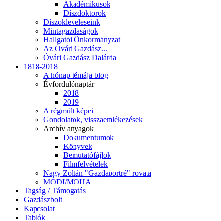
Akadémikusok
Díszdoktorok
Díszokleveleseink
Mintagazdaságok
Hallgatói Önkormányzat
Az Óvári Gazdász...
Óvári Gazdász Dalárda
1818-2018
A hónap témája blog
Évfordulónaptár
2018
2019
A régmúlt képei
Gondolatok, visszaemlékezések
Archív anyagok
Dokumentumok
Könyvek
Bemutatófájlok
Filmfelvételek
Nagy Zoltán "Gazdaportré" rovata
MÓDI/MOHA
Tagság / Támogatás
Gazdászbolt
Kapcsolat
Tablók