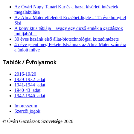
Az Óvári Nagy Tanári Kar és a hazai kísérleti intézetek
megalakulása
Az Alma Mater elfeledett Erzsébet-ligete - 115 éve hunyt el
Sisi
A konviktus táblája – avagy egy dicső emlék a gazdászok
múltjából…
30 éves hazánk első állat-biotechnológiai kutatóintézete
45 éve jelent meg Fekete Istvánnak az Alma Mater számára
ajánlott műve
Tablók / Évfolyamok
2016-19/20
1929-1932_adat
1941-1944_adat
1940-43_adat
1942-1946_adat
Impresszum
Szerzői jogok
© Óvári Gazdászok Szövetsége 2026