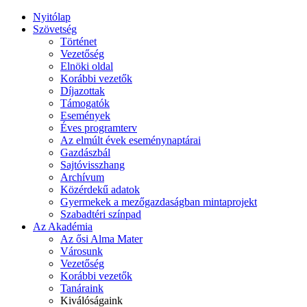
Nyitólap
Szövetség
Történet
Vezetőség
Elnöki oldal
Korábbi vezetők
Díjazottak
Támogatók
Események
Éves programterv
Az elmúlt évek eseménynaptárai
Gazdászbál
Sajtóvisszhang
Archívum
Közérdekű adatok
Gyermekek a mezőgazdaságban mintaprojekt
Szabadtéri színpad
Az Akadémia
Az ősi Alma Mater
Városunk
Vezetőség
Korábbi vezetők
Tanáraink
Kiválóságaink