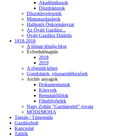
Akadémikusok
Díszdoktorok
Díszokleveleseink
Mintagazdaságok
Hallgatói Önkormányzat
Az Óvári Gazdász...
Óvári Gazdász Dalárda
1818-2018
A hónap témája blog
Évfordulónaptár
2018
2019
A régmúlt képei
Gondolatok, visszaemlékezések
Archív anyagok
Dokumentumok
Könyvek
Bemutatófájlok
Filmfelvételek
Nagy Zoltán "Gazdaportré" rovata
MÓDI/MOHA
Tagság / Támogatás
Gazdászbolt
Kapcsolat
Tablók