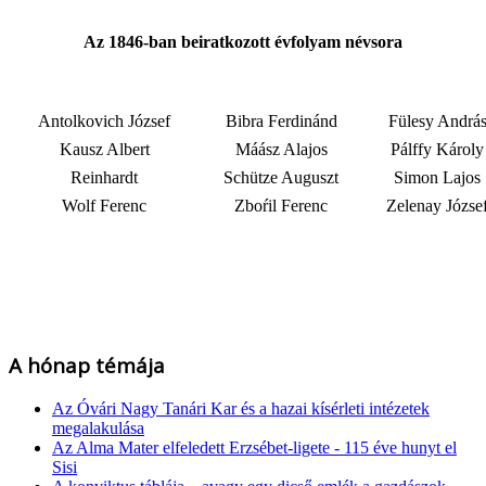
Az 1846-ban beiratkozott évfolyam névsora
Antolkovich József
Bibra Ferdinánd
Fülesy Andrá
Kausz Albert
Máász Alajos
Pálffy Károly
Reinhardt
Schütze Auguszt
Simon Lajos
Wolf Ferenc
Zboŕil Ferenc
Zelenay Józse
A hónap témája
Az Óvári Nagy Tanári Kar és a hazai kísérleti intézetek
megalakulása
Az Alma Mater elfeledett Erzsébet-ligete - 115 éve hunyt el
Sisi