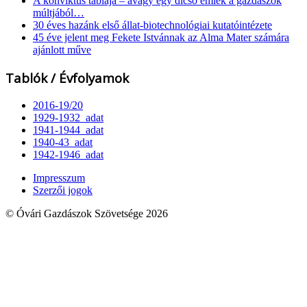
A konviktus táblája – avagy egy dicső emlék a gazdászok
múltjából…
30 éves hazánk első állat-biotechnológiai kutatóintézete
45 éve jelent meg Fekete Istvánnak az Alma Mater számára
ajánlott műve
Tablók / Évfolyamok
2016-19/20
1929-1932_adat
1941-1944_adat
1940-43_adat
1942-1946_adat
Impresszum
Szerzői jogok
© Óvári Gazdászok Szövetsége 2026