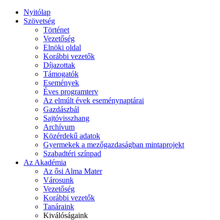
Nyitólap
Szövetség
Történet
Vezetőség
Elnöki oldal
Korábbi vezetők
Díjazottak
Támogatók
Események
Éves programterv
Az elmúlt évek eseménynaptárai
Gazdászbál
Sajtóvisszhang
Archívum
Közérdekű adatok
Gyermekek a mezőgazdaságban mintaprojekt
Szabadtéri színpad
Az Akadémia
Az ősi Alma Mater
Városunk
Vezetőség
Korábbi vezetők
Tanáraink
Kiválóságaink