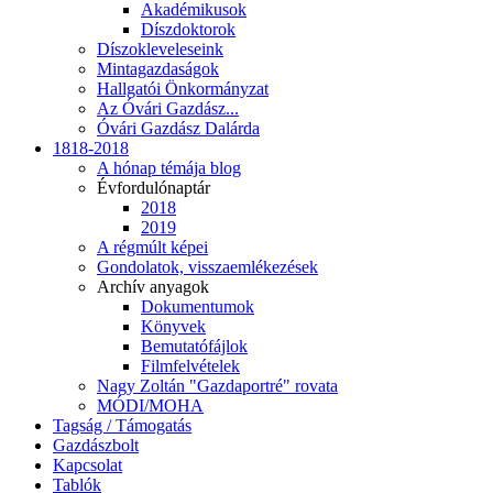
Akadémikusok
Díszdoktorok
Díszokleveleseink
Mintagazdaságok
Hallgatói Önkormányzat
Az Óvári Gazdász...
Óvári Gazdász Dalárda
1818-2018
A hónap témája blog
Évfordulónaptár
2018
2019
A régmúlt képei
Gondolatok, visszaemlékezések
Archív anyagok
Dokumentumok
Könyvek
Bemutatófájlok
Filmfelvételek
Nagy Zoltán "Gazdaportré" rovata
MÓDI/MOHA
Tagság / Támogatás
Gazdászbolt
Kapcsolat
Tablók