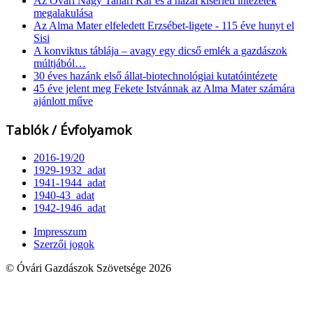
Az Óvári Nagy Tanári Kar és a hazai kísérleti intézetek
megalakulása
Az Alma Mater elfeledett Erzsébet-ligete - 115 éve hunyt el
Sisi
A konviktus táblája – avagy egy dicső emlék a gazdászok
múltjából…
30 éves hazánk első állat-biotechnológiai kutatóintézete
45 éve jelent meg Fekete Istvánnak az Alma Mater számára
ajánlott műve
Tablók / Évfolyamok
2016-19/20
1929-1932_adat
1941-1944_adat
1940-43_adat
1942-1946_adat
Impresszum
Szerzői jogok
© Óvári Gazdászok Szövetsége 2026