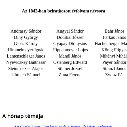
Az 1842-ban beiratkozott évfolyam névsora
Andrassy Sándor
Angyal Sándor
Bahr János
Dihy György
Docskal József
Farkas János
Gloss Károly
Gyapay Dionysius
Hachenberger Má
Himmelmeyer Ignác
Hippenmeyer Lajos
Kőnig Frigye
Lantenschläger János
Mandl János
Miltényi Mihál
Nyeviczkey Balthasar
Ostenberg Edward
Payer Sándor
Steinmaszler Alajos
Stinner József
Stranzl János
Ubreich Sámuel
Zuna Ferenc
Zwinz Pál
A hónap témája