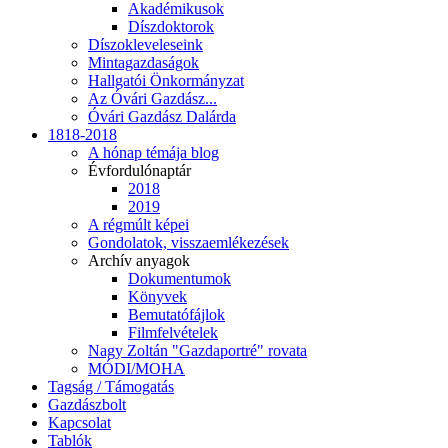
Akadémikusok
Díszdoktorok
Díszokleveleseink
Mintagazdaságok
Hallgatói Önkormányzat
Az Óvári Gazdász...
Óvári Gazdász Dalárda
1818-2018
A hónap témája blog
Évfordulónaptár
2018
2019
A régmúlt képei
Gondolatok, visszaemlékezések
Archív anyagok
Dokumentumok
Könyvek
Bemutatófájlok
Filmfelvételek
Nagy Zoltán "Gazdaportré" rovata
MÓDI/MOHA
Tagság / Támogatás
Gazdászbolt
Kapcsolat
Tablók