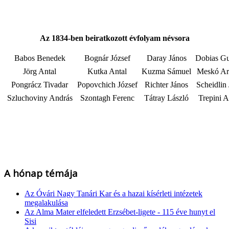
Az 1834-ben beiratkozott évfolyam névsora
Babos Benedek
Bognár József
Daray János
Dobias Gu
Jörg Antal
Kutka Antal
Kuzma Sámuel
Meskó Ari
Pongrácz Tivadar
Popovchich József
Richter János
Scheidlin
Szluchoviny András
Szontagh Ferenc
Tátray László
Trepini A
A hónap témája
Az Óvári Nagy Tanári Kar és a hazai kísérleti intézetek
megalakulása
Az Alma Mater elfeledett Erzsébet-ligete - 115 éve hunyt el
Sisi