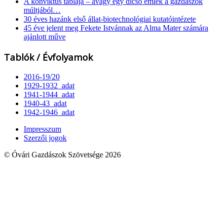
A konviktus táblája – avagy egy dicső emlék a gazdászok
múltjából…
30 éves hazánk első állat-biotechnológiai kutatóintézete
45 éve jelent meg Fekete Istvánnak az Alma Mater számára
ajánlott műve
Tablók / Évfolyamok
2016-19/20
1929-1932_adat
1941-1944_adat
1940-43_adat
1942-1946_adat
Impresszum
Szerzői jogok
© Óvári Gazdászok Szövetsége 2026