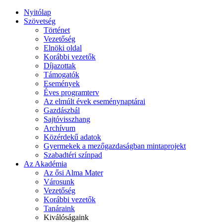
Nyitólap
Szövetség
Történet
Vezetőség
Elnöki oldal
Korábbi vezetők
Díjazottak
Támogatók
Események
Éves programterv
Az elmúlt évek eseménynaptárai
Gazdászbál
Sajtóvisszhang
Archívum
Közérdekű adatok
Gyermekek a mezőgazdaságban mintaprojekt
Szabadtéri színpad
Az Akadémia
Az ősi Alma Mater
Városunk
Vezetőség
Korábbi vezetők
Tanáraink
Kiválóságaink