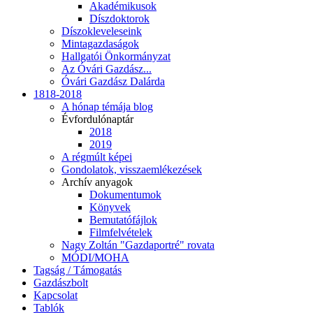
Akadémikusok
Díszdoktorok
Díszokleveleseink
Mintagazdaságok
Hallgatói Önkormányzat
Az Óvári Gazdász...
Óvári Gazdász Dalárda
1818-2018
A hónap témája blog
Évfordulónaptár
2018
2019
A régmúlt képei
Gondolatok, visszaemlékezések
Archív anyagok
Dokumentumok
Könyvek
Bemutatófájlok
Filmfelvételek
Nagy Zoltán "Gazdaportré" rovata
MÓDI/MOHA
Tagság / Támogatás
Gazdászbolt
Kapcsolat
Tablók