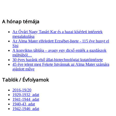
A hónap témája
Az Óvári Nagy Tanári Kar és a hazai kísérleti intézetek
megalakulása
Az Alma Mater elfeledett Erzsébet-ligete - 115 éve hunyt el
Sisi
A konviktus táblája – avagy egy dicső emlék a gazdászok
múltjából…
30 éves hazánk első állat-biotechnológiai kutatóintézete
45 éve jelent meg Fekete Istvánnak az Alma Mater számára
ajánlott műve
Tablók / Évfolyamok
2016-19/20
1929-1932_adat
1941-1944_adat
1940-43_adat
1942-1946_adat