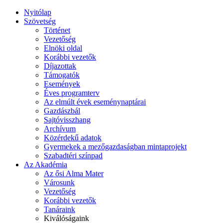
Nyitólap
Szövetség
Történet
Vezetőség
Elnöki oldal
Korábbi vezetők
Díjazottak
Támogatók
Események
Éves programterv
Az elmúlt évek eseménynaptárai
Gazdászbál
Sajtóvisszhang
Archívum
Közérdekű adatok
Gyermekek a mezőgazdaságban mintaprojekt
Szabadtéri színpad
Az Akadémia
Az ősi Alma Mater
Városunk
Vezetőség
Korábbi vezetők
Tanáraink
Kiválóságaink