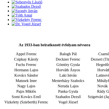
Az 1933-ban beiratkozott évfolyam névsora
Appel Ferenc
Balogh Pál
Csarnó
Csipkay Károly
Deckner Ferenc
Dezseri (Tü
Fuchs Ferenc
Gömöry Gyula
Hegedűs
Hermann Lajos
Horváth Ányos
Horvát
Kovács Sándor
Laki István
Latinovi
Matusek Imre
Mesterházy Szabolcs
Mihályf
Nagy Lajos
Neruda Lajos
Novák 
Pajzs Miklós
Panka Gyula
Rády G
Somi Kovács Ernő
Szabados Dezső
Szigetvári (J
Vizkelety (Szieberth) Ferenc
Vogel József