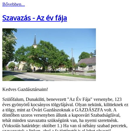
Bővebben...
Szavazás - Az év fája
Kedves Gazdásztársaim!
Szülőfalum, Dunakiliti, benevezett "Az Év Fája" versenybe, 123
éves gyönyörű kocsányos tölgyfájával. Olyan nekünk, kilitieknek ez
a tölgy, mint az Óvári Gazdászoknak a GAZDÁSZFA volt. A
döntőben szoros versenyben állunk a kaposvári Szabadságfával,
tehát minden szavazatra szükségünk van, ha nyerni szeretnénk.
(Voksolás határideje: október 1.) Ha van rá néhány szabad percetek,
szavazzatok a linken, ahol a fa történetét is el lehet olvasni!