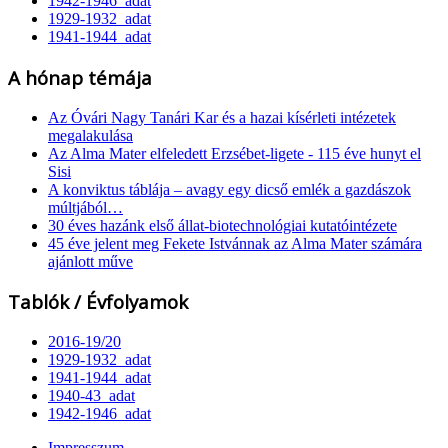
1942-1946_adat
1929-1932_adat
1941-1944_adat
A hónap témája
Az Óvári Nagy Tanári Kar és a hazai kísérleti intézetek
megalakulása
Az Alma Mater elfeledett Erzsébet-ligete - 115 éve hunyt el
Sisi
A konviktus táblája – avagy egy dicső emlék a gazdászok
múltjából…
30 éves hazánk első állat-biotechnológiai kutatóintézete
45 éve jelent meg Fekete Istvánnak az Alma Mater számára
ajánlott műve
Tablók / Évfolyamok
2016-19/20
1929-1932_adat
1941-1944_adat
1940-43_adat
1942-1946_adat
Impresszum