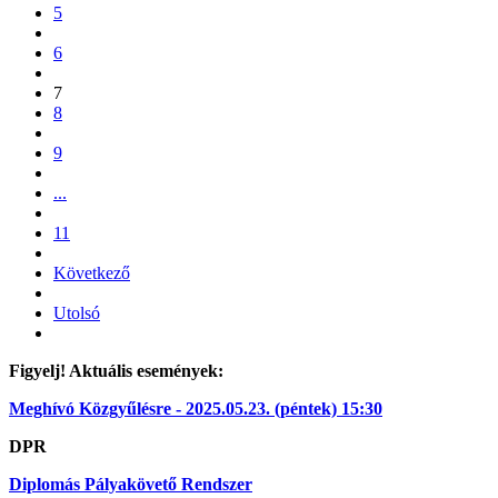
5
6
7
8
9
...
11
Következő
Utolsó
Figyelj! Aktuális események:
Meghívó Közgyűlésre - 2025.05.23. (péntek) 15:30
DPR
Diplomás Pályakövető Rendszer