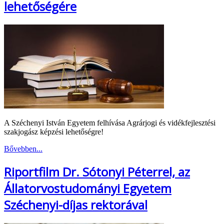
lehetőségére
A Széchenyi István Egyetem felhívása Agrárjogi és vidékfejlesztési
szakjogász képzési lehetőségre!
Bővebben...
Riportfilm Dr. Sótonyi Péterrel, az
Állatorvostudományi Egyetem
Széchenyi-díjas rektorával