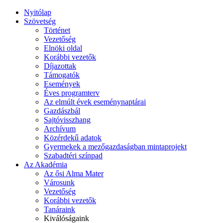
Nyitólap
Szövetség
Történet
Vezetőség
Elnöki oldal
Korábbi vezetők
Díjazottak
Támogatók
Események
Éves programterv
Az elmúlt évek eseménynaptárai
Gazdászbál
Sajtóvisszhang
Archívum
Közérdekű adatok
Gyermekek a mezőgazdaságban mintaprojekt
Szabadtéri színpad
Az Akadémia
Az ősi Alma Mater
Városunk
Vezetőség
Korábbi vezetők
Tanáraink
Kiválóságaink