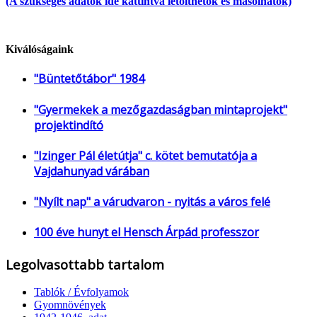
(A szükséges adatok ide kattintva letölthetők és másolhatók)
Kiválóságaink
"Büntetőtábor" 1984
"Gyermekek a mezőgazdaságban mintaprojekt"
projektindító
"Izinger Pál életútja" c. kötet bemutatója a
Vajdahunyad várában
"Nyílt nap" a várudvaron - nyitás a város felé
100 éve hunyt el Hensch Árpád professzor
Legolvasottabb tartalom
Tablók / Évfolyamok
Gyomnövények