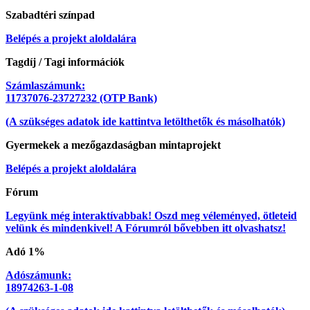
Szabadtéri színpad
Belépés a projekt aloldalára
Tagdíj / Tagi információk
Számlaszámunk:
11737076-23727232 (OTP Bank)
(A szükséges adatok ide kattintva letölthetők és másolhatók)
Gyermekek a mezőgazdaságban mintaprojekt
Belépés a projekt aloldalára
Fórum
Legyünk még interaktívabbak! Oszd meg véleményed, ötleteid
velünk és mindenkivel! A Fórumról bővebben itt olvashatsz!
Adó 1%
Adószámunk:
18974263-1-08