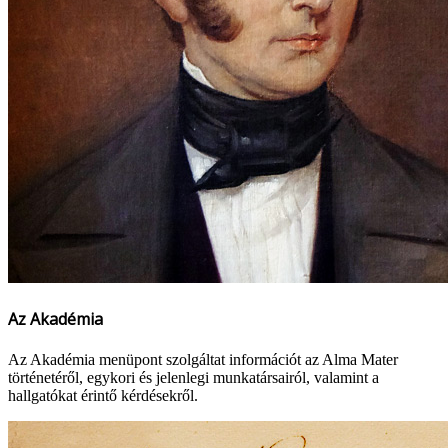
Az Akadémia
Az Akadémia menüpont szolgáltat információt az Alma Mater
történetéről, egykori és jelenlegi munkatársairól, valamint a
hallgatókat érintő kérdésekről.