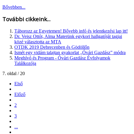
Bővebben...
További cikkeink...
Táborozz az Egyetemen! Bővebb infó és jelentkezési lap itt!
Dr. Veisz Ottót, Alma Materünk egykori hallgatóját tagjai
közé választotta az MTA
OTDK 2019 Debrecenben és Gödöllőn
Ismét egy vidám talajtan gyakorlat „Óvári Gazdász” módra
Meghívó és Program - Óvári Gazdász Évfolyamok
Találkozója
7. oldal / 20
Első
Előző
2
3
...