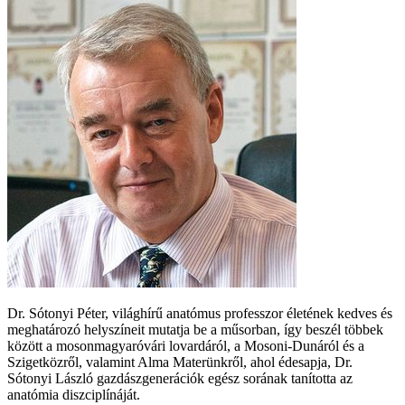
Dr. Sótonyi Péter, világhírű anatómus professzor életének kedves és
meghatározó helyszíneit mutatja be a műsorban, így beszél többek
között a mosonmagyaróvári lovardáról, a Mosoni-Dunáról és a
Szigetközről, valamint Alma Materünkről, ahol édesapja, Dr.
Sótonyi László gazdászgenerációk egész sorának tanította az
anatómia diszciplínáját.