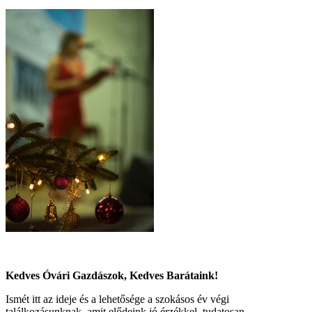
Kedves Óvári Gazdászok, Kedves Barátaink!
Ismét itt az ideje és a lehetősége a szokásos év végi
találkozásunknak, amit elődeink jó érzékkel, tudatosan