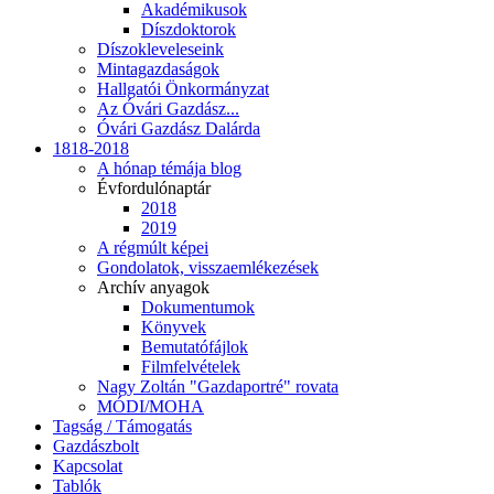
Akadémikusok
Díszdoktorok
Díszokleveleseink
Mintagazdaságok
Hallgatói Önkormányzat
Az Óvári Gazdász...
Óvári Gazdász Dalárda
1818-2018
A hónap témája blog
Évfordulónaptár
2018
2019
A régmúlt képei
Gondolatok, visszaemlékezések
Archív anyagok
Dokumentumok
Könyvek
Bemutatófájlok
Filmfelvételek
Nagy Zoltán "Gazdaportré" rovata
MÓDI/MOHA
Tagság / Támogatás
Gazdászbolt
Kapcsolat
Tablók