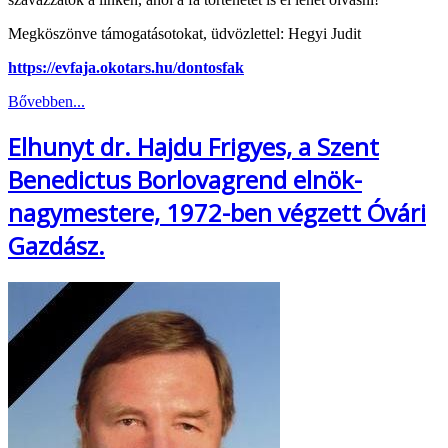
Megköszönve támogatásotokat, üdvözlettel: Hegyi Judit
https://evfaja.okotars.hu/dontosfak
Bővebben...
Elhunyt dr. Hajdu Frigyes, a Szent
Benedictus Borlovagrend elnök-
nagymestere, 1972-ben végzett Óvári
Gazdász.