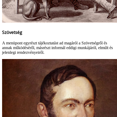
Szövetség
A menüpont egyrészt tájékoztatást ad magáról a Szövetségről és
annak működéséről, másrészt informál eddigi munkájáról, elmúlt és
jelenlegi rendezvényeiről.